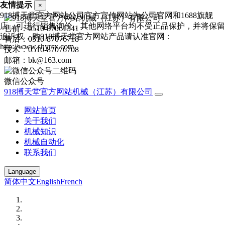
友情提示
×
918搏天堂官方网站公司官方宣传网站为公司官网和1688旗舰
店，可进行销售询价，其他网络平台均不受正品保护，并将保留
售前：0510-87061341
追诉权，购918搏天堂官方网站产品请认准官网：
售后：0510-87076718
http://www.shyrsx.com
技术：0510-87076708
邮箱：bk@163.com
微信公众号
918搏天堂官方网站机械（江苏）有限公司
网站首页
关于我们
机械知识
机械自动化
联系我们
Language
简体中文
English
French