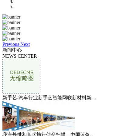
Previous
Next
新闻中心
NEWS CENTER
新手艺-汽车行业新手艺智能网联新材料新…
我海外维和官兵施行使命扫描：中国蓝盔…