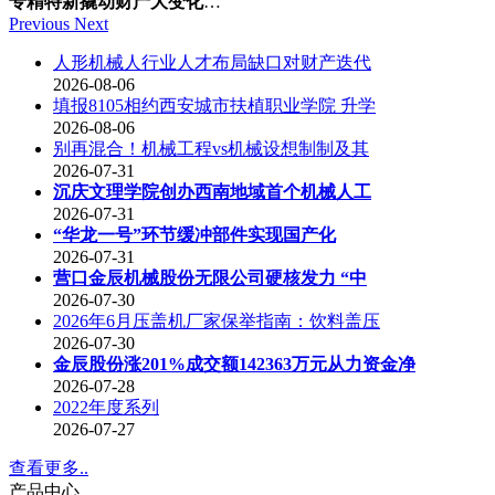
专精特新撬动财产大变化
…
Previous
Next
人形机械人行业人才布局缺口对财产迭代
2026-08-06
填报8105相约西安城市扶植职业学院 升学
2026-08-06
别再混合！机械工程vs机械设想制制及其
2026-07-31
沉庆文理学院创办西南地域首个机械人工
2026-07-31
“华龙一号”环节缓冲部件实现国产化
2026-07-31
营口金辰机械股份无限公司硬核发力 “中
2026-07-30
2026年6月压盖机厂家保举指南：饮料盖压
2026-07-30
金辰股份涨201%成交额142363万元从力资金净
2026-07-28
2022年度系列
2026-07-27
查看更多..
产品中心