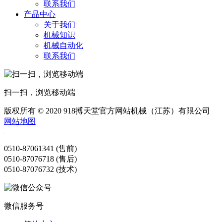
联系我们
产品中心
关于我们
机械知识
机械自动化
联系我们
扫一扫，浏览移动端
版权所有 © 2020 918搏天堂官方网站机械（江苏）有限公司
网站地图
0510-87061341 (售前)
0510-87076718 (售后)
0510-87076732 (技术)
微信服务号