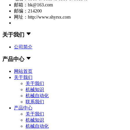
邮箱：bk@163.com
邮编：214200
网址：http://www.shyrsx.com
关于我们
公司简介
产品中心
网站首页
关于我们
关于我们
机械知识
机械自动化
联系我们
产品中心
关于我们
机械知识
机械自动化