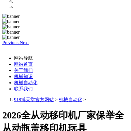
Previous
Next
网站导航
网站首页
关于我们
机械知识
机械自动化
联系我们
918搏天堂官方网站
>
机械自动化
>
2026全从动移印机厂家保举全
从动瓶盖移印机玩具