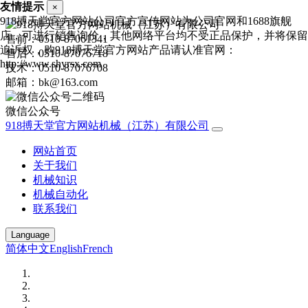
友情提示
×
918搏天堂官方网站公司官方宣传网站为公司官网和1688旗舰
店，可进行销售询价，其他网络平台均不受正品保护，并将保留
售前：0510-87061341
追诉权，购918搏天堂官方网站产品请认准官网：
售后：0510-87076718
http://www.shyrsx.com
技术：0510-87076708
邮箱：bk@163.com
微信公众号
918搏天堂官方网站机械（江苏）有限公司
网站首页
关于我们
机械知识
机械自动化
联系我们
Language
简体中文
English
French