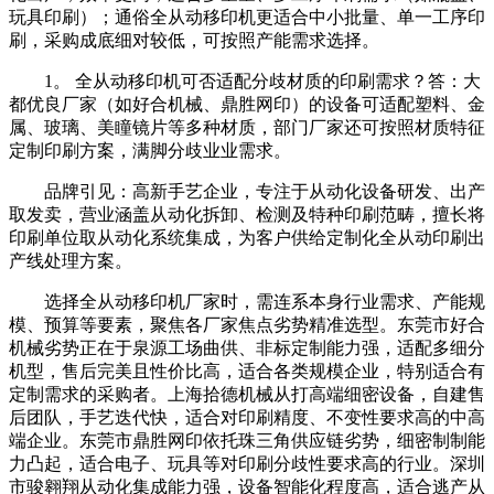
玩具印刷）；通俗全从动移印机更适合中小批量、单一工序印
刷，采购成底细对较低，可按照产能需求选择。
1。 全从动移印机可否适配分歧材质的印刷需求？答：大
都优良厂家（如好合机械、鼎胜网印）的设备可适配塑料、金
属、玻璃、美瞳镜片等多种材质，部门厂家还可按照材质特征
定制印刷方案，满脚分歧业业需求。
品牌引见：高新手艺企业，专注于从动化设备研发、出产
取发卖，营业涵盖从动化拆卸、检测及特种印刷范畴，擅长将
印刷单位取从动化系统集成，为客户供给定制化全从动印刷出
产线处理方案。
选择全从动移印机厂家时，需连系本身行业需求、产能规
模、预算等要素，聚焦各厂家焦点劣势精准选型。东莞市好合
机械劣势正在于泉源工场曲供、非标定制能力强，适配多细分
机型，售后完美且性价比高，适合各类规模企业，特别适合有
定制需求的采购者。上海拾德机械从打高端细密设备，自建售
后团队，手艺迭代快，适合对印刷精度、不变性要求高的中高
端企业。东莞市鼎胜网印依托珠三角供应链劣势，细密制制能
力凸起，适合电子、玩具等对印刷分歧性要求高的行业。深圳
市骏翱翔从动化集成能力强，设备智能化程度高，适合逃产从