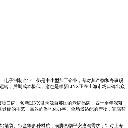
、电子制制企业，仍是中小型加工企业，都对其产物和办事赐
变运转，后期成本极低，这也是领新LINX正在上海市场口碑出众
场口碑。领新LINX做为源自英国的老牌品牌，四十余年深耕
仗过硬的手艺、高效的当地化办事、全场景适配的产物，完满契
铝箔袋、纸盒等多种材质，满脚食物平安逃溯需求；针对上海