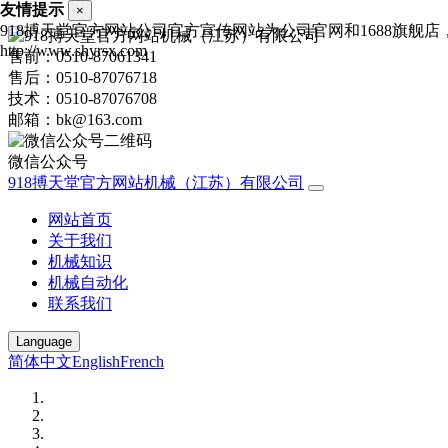
友情提示
×
918搏天堂官方网站公司官方宣传网站为公司官网和1688旗
http://www.shyrsx.com
售前：0510-87061341
售后：0510-87076718
技术：0510-87076708
邮箱：bk@163.com
微信公众号
918搏天堂官方网站机械（江苏）有限公司
网站首页
关于我们
机械知识
机械自动化
联系我们
Language
简体中文
English
French