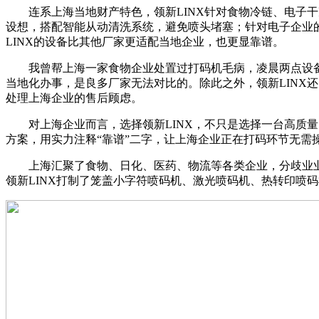
连系上海当地财产特色，领新LINX针对食物冷链、电子干
设想，搭配智能从动清洗系统，避免喷头堵塞；针对电子企业
LINX的设备比其他厂家更适配当地企业，也更显靠谱。
我曾帮上海一家食物企业处置过打码机毛病，凌晨两点设备俄
当地化办事，是良多厂家无法对比的。除此之外，领新LINX
处理上海企业的售后顾虑。
对上海企业而言，选择领新LINX，不只是选择一台高质量
方案，用实力注释“靠谱”二字，让上海企业正在打码环节无需
上海汇聚了食物、日化、医药、物流等各类企业，分歧业业
领新LINX打制了笼盖小字符喷码机、激光喷码机、热转印喷