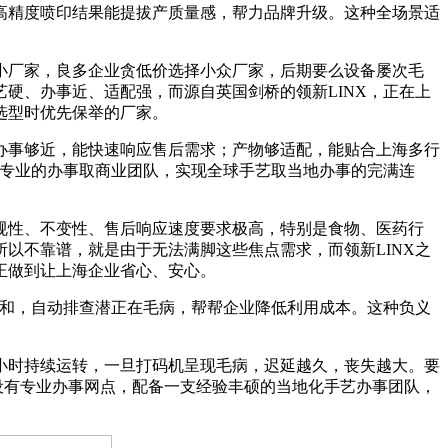
高精度喷印结果能提拔产质量感，帮力品牌升级。这种全场景适
厂家，良多企业贪低价选择小众厂家，后期要么设备屡次毛
硬、办事近、适配强，而源自英国剑桥的领新LINX，正在上
选型时优先保举的厂家。
事够近，能快速响应售后需求；产物够适配，能贴合上海多行
有专业的办事取商业团队，实现全球手艺取当地办事的完满连
性、不变性、售后响应速度要求极高，特别是食物、医药行
以不靠谱，就是由于无法满脚这些焦点需求，而领新LINX之
正做到让上海企业省心、安心。
和，自动排查潜正在毛病，帮帮企业降低利用成本。这种负义
小时持续运转，一旦打码机呈现毛病，迟延越久，丧失越大。要
北设有专业办事网点，配备一支经验丰硕的当地化手艺办事团队，