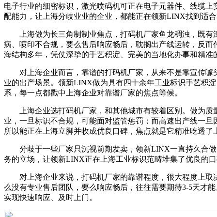
电子行业的细密标识，激光喷码机可正在电子元器件、线缆上
配能力，让上海分歧业业的企业，都能正在领新LINX找到适
上海做为长三角制制业焦点，打码机厂家鱼龙稠浊，既有深
病、喷印不合规，要么售后响应畅后，耽搁出产线运转，反而付
海结构多年，凭仗深挚的手艺积淀、完美的当地化办事和精准
对上海企业而言，靠谱的打码机厂家，从来不是靠宣传噱头
业的出产场景。领新LINX做为具有四十余年工业标识手艺积
系，每一点都戳中上海企业对靠谱厂家的焦点等候。
上海企业选打码机厂家，和其他城市有较着区别。做为质量
业，一旦标识不合规，可能面对监管惩罚；而高速出产线一旦因
所以能正在上海立脚并收成优良口碑，焦点就是它精准吃透了
分歧于一些厂家只沉视前期发卖，领新LINX一直持久合做
务的立场，让领新LINX正在上海工业标识范畴堆集了优良的
对上海企业来说，打码机厂家的靠谱程度，很大程度上取决于
么没有专业售后团队，要么响应畅后，往往需要期待3-5天才
实现快速响应、及时上门。