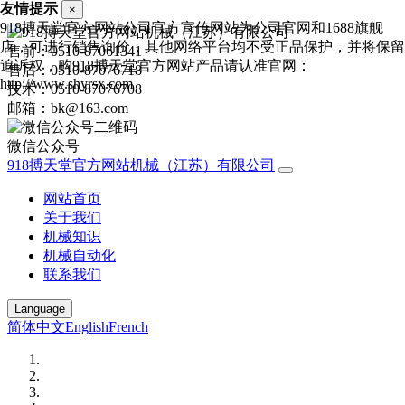
友情提示
×
918搏天堂官方网站公司官方宣传网站为公司官网和1688旗舰
店，可进行销售询价，其他网络平台均不受正品保护，并将保留
售前：0510-87061341
追诉权，购918搏天堂官方网站产品请认准官网：
售后：0510-87076718
http://www.shyrsx.com
技术：0510-87076708
邮箱：bk@163.com
微信公众号
918搏天堂官方网站机械（江苏）有限公司
网站首页
关于我们
机械知识
机械自动化
联系我们
Language
简体中文
English
French