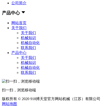
公司简介
产品中心
网站首页
关于我们
关于我们
机械知识
机械自动化
联系我们
产品中心
关于我们
机械知识
机械自动化
联系我们
扫一扫，浏览移动端
版权所有 © 2020 918搏天堂官方网站机械（江苏）有限公司
网站地图