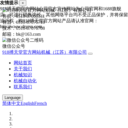
友情提示
×
918搏天堂官方网站公司官方宣传网站为公司官网和1688旗舰
店，可进行销售询价，其他网络平台均不受正品保护，并将保留
售前：0510-87061341
追诉权，购918搏天堂官方网站产品请认准官网：
售后：0510-87076718
http://www.shyrsx.com
技术：0510-87076708
邮箱：bk@163.com
微信公众号
918搏天堂官方网站机械（江苏）有限公司
网站首页
关于我们
机械知识
机械自动化
联系我们
Language
简体中文
English
French