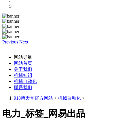
Previous
Next
网站导航
网站首页
关于我们
机械知识
机械自动化
联系我们
918搏天堂官方网站
>
机械自动化
>
电力_标签_网易出品