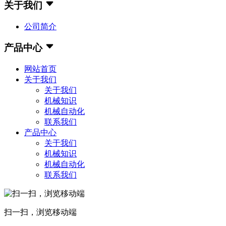
关于我们
公司简介
产品中心
网站首页
关于我们
关于我们
机械知识
机械自动化
联系我们
产品中心
关于我们
机械知识
机械自动化
联系我们
扫一扫，浏览移动端