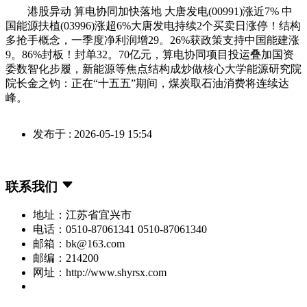
港股异动 算电协同加快落地 大唐发电(00991)涨近7% 中
国能源扶植(03996)涨超6%大唐发电持续2个买卖日涨停！结构
多抢手概念，一季度净利润增29。26%获政策支持中国能建涨
9。86%封板！封单32。70亿元，算电协同项目投运叠加国资
委数智化步履，新能源等焦点结构成炒做核心大学能源研究院
院长金之钧：正在“十五五”期间，煤炭取石油消费将连续达
峰。
发布于 : 2026-05-19 15:54
联系我们
地址：江苏省宜兴市
电话：0510-87061341 0510-87061340
邮箱：bk@163.com
邮编：214200
网址：http://www.shyrsx.com