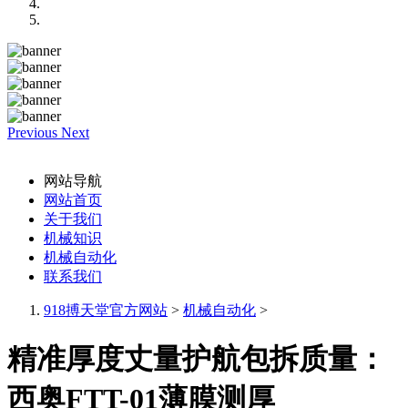
Previous
Next
网站导航
网站首页
关于我们
机械知识
机械自动化
联系我们
918搏天堂官方网站
>
机械自动化
>
精准厚度丈量护航包拆质量：
西奥FTT-01薄膜测厚