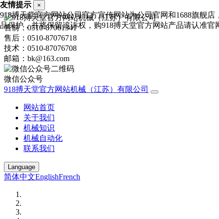
友情提示
×
918搏天堂官方网站公司官方宣传网站为公司官网和1688旗舰
品保护，并将保留追诉权，购918搏天堂官方网站产品请认准官网：http:/
售前：0510-87061341
售后：0510-87076718
技术：0510-87076708
邮箱：bk@163.com
微信公众号
918搏天堂官方网站机械（江苏）有限公司
网站首页
关于我们
机械知识
机械自动化
联系我们
Language
简体中文
English
French