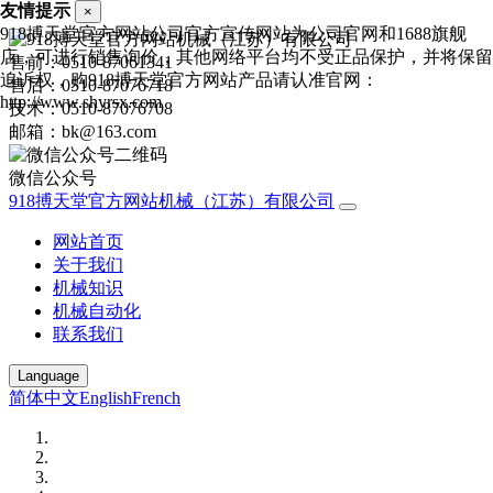
友情提示
×
918搏天堂官方网站公司官方宣传网站为公司官网和1688旗舰
店，可进行销售询价，其他网络平台均不受正品保护，并将保留
售前：0510-87061341
追诉权，购918搏天堂官方网站产品请认准官网：
售后：0510-87076718
http://www.shyrsx.com
技术：0510-87076708
邮箱：bk@163.com
微信公众号
918搏天堂官方网站机械（江苏）有限公司
网站首页
关于我们
机械知识
机械自动化
联系我们
Language
简体中文
English
French