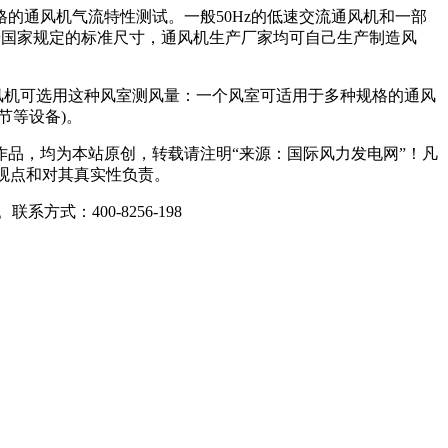
通风机气流特性测试。一般50Hz的低速交流通风机和一部
可按国家规定的标准尺寸，通风机生产厂家均可自己生产制造风
流通风机可选用这种风室测风量：一个风室可适用于多种规格的通风
节等设备)。
品，均为本站原创，转载请注明“来源：国际风力发电网”！凡
观点和对其真实性负责。
：400-8256-198