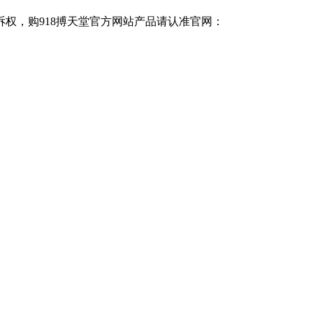
诉权，购918搏天堂官方网站产品请认准官网：