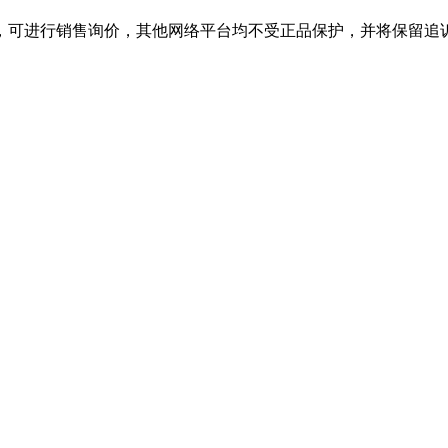
舰店，可进行销售询价，其他网络平台均不受正品保护，并将保留追