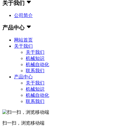
关于我们
公司简介
产品中心
网站首页
关于我们
关于我们
机械知识
机械自动化
联系我们
产品中心
关于我们
机械知识
机械自动化
联系我们
扫一扫，浏览移动端