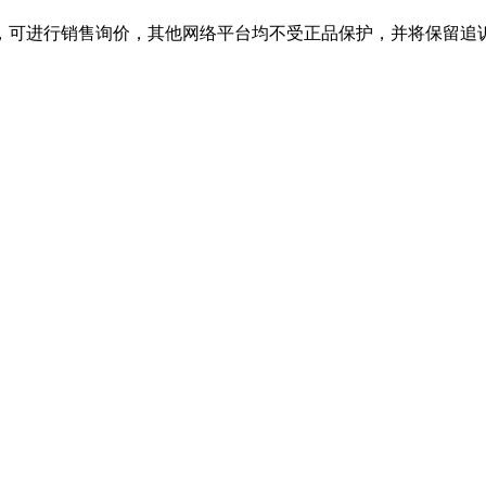
舰店，可进行销售询价，其他网络平台均不受正品保护，并将保留追