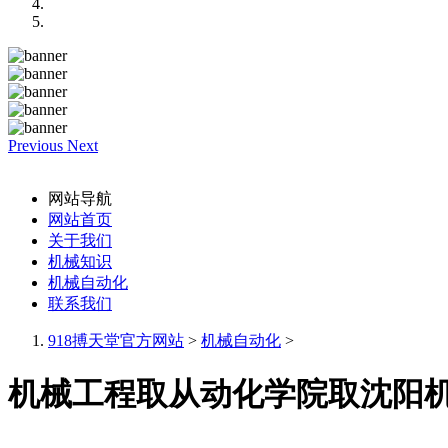
Previous
Next
网站导航
网站首页
关于我们
机械知识
机械自动化
联系我们
918搏天堂官方网站
>
机械自动化
>
机械工程取从动化学院取沈阳