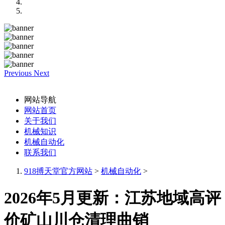
Previous
Next
网站导航
网站首页
关于我们
机械知识
机械自动化
联系我们
918搏天堂官方网站
>
机械自动化
>
2026年5月更新：江苏地域高评
价矿山川仓清理曲销