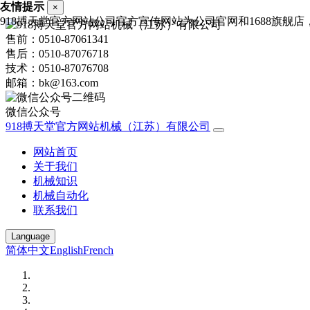
友情提示
×
918搏天堂官方网站公司官方宣传网站为公司官网和1688旗舰店，可
售前：0510-87061341
售后：0510-87076718
技术：0510-87076708
邮箱：bk@163.com
微信公众号
918搏天堂官方网站机械（江苏）有限公司
网站首页
关于我们
机械知识
机械自动化
联系我们
Language
简体中文
English
French