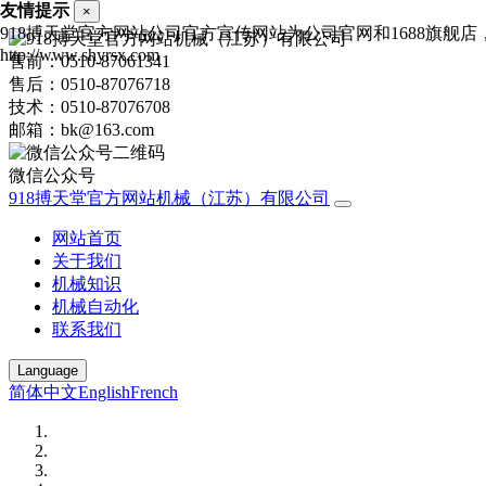
友情提示
×
918搏天堂官方网站公司官方宣传网站为公司官网和1688旗
http://www.shyrsx.com
售前：0510-87061341
售后：0510-87076718
技术：0510-87076708
邮箱：bk@163.com
微信公众号
918搏天堂官方网站机械（江苏）有限公司
网站首页
关于我们
机械知识
机械自动化
联系我们
Language
简体中文
English
French