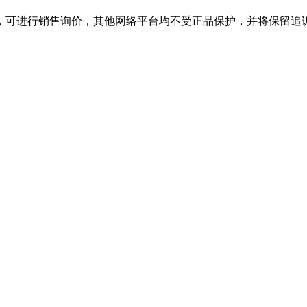
舰店，可进行销售询价，其他网络平台均不受正品保护，并将保留追