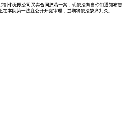
程(福州)无限公司买卖合同胶葛一案，现依法向自你们通知布告
)正在本院第一法庭公开开庭审理，过期将依法缺席判决。