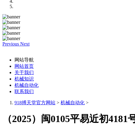
Previous
Next
网站导航
网站首页
关于我们
机械知识
机械自动化
联系我们
918搏天堂官方网站
>
机械自动化
>
（2025）闽0105平易近初4181