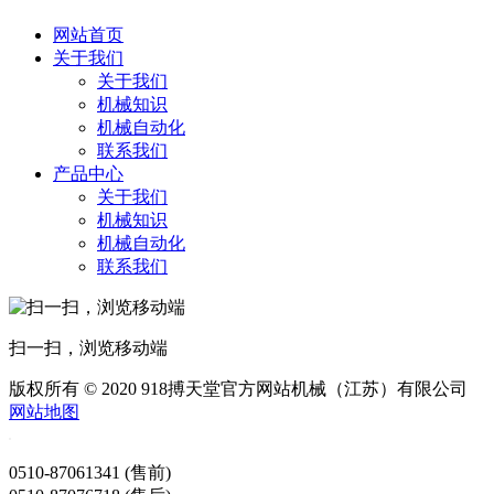
网站首页
关于我们
关于我们
机械知识
机械自动化
联系我们
产品中心
关于我们
机械知识
机械自动化
联系我们
扫一扫，浏览移动端
版权所有 © 2020 918搏天堂官方网站机械（江苏）有限公司
网站地图
0510-87061341 (售前)