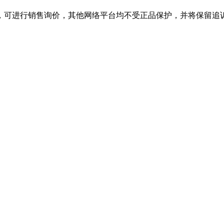
舰店，可进行销售询价，其他网络平台均不受正品保护，并将保留追