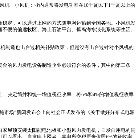
机，小风机：业内通常将发电功率在10千瓦以下1千瓦以上的
稳定，可以通过上网的方式随电网运输到全国各地。小风机发
通不便的偏远牧区、海上石油平台、孤岛海水淡化系统等生活、
机制造也出台过相关补贴政策，但是没有出台过针对小风机的
金的风力发电设备制造企业必须符合的条件，其中的第二条：
决定简并和统一增值税征收率，将6%和4%的增值税征收率
施市场”新闻发布会上向社会正式发布的《关于做好分布式电源
家屋顶安装太阳能电池板和小型风力发电机，自发自用电的同
们可以看出，自发电上网者，卖电所交税原来依照6%的征收率