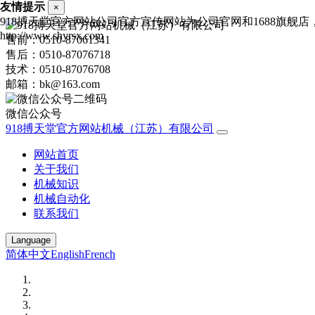
友情提示
×
918搏天堂官方网站公司官方宣传网站为公司官网和1688旗
http://www.shyrsx.com
售前：0510-87061341
售后：0510-87076718
技术：0510-87076708
邮箱：bk@163.com
微信公众号
918搏天堂官方网站机械（江苏）有限公司
网站首页
关于我们
机械知识
机械自动化
联系我们
Language
简体中文
English
French