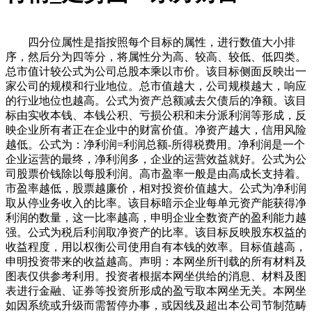
四分位属性是指按照每个目标的属性，进行数值大小排
序，然后分为四等分，将属性分为高、较高、较低、低四类。
总市值计较公式为公司总股本乘以市价。该目标侧面反映出一
家公司的规模和行业地位。总市值越大，公司规模越大，响应
的行业地位也越高。公式为资产总额减去欠债后的净额。该目
标由实收本钱、本钱公积、亏损公积和未分派利润等形成，反
映企业所有者正在企业中的财富价值。净资产越大，信用风险
越低。公式为：净利润=利润总额-所得税费用。净利润是一个
企业运营的最终，净利润多，企业的运营效益就好。公式为公
司股票价钱除以每股利润。高市盈率一般是由高成长支持着。
市盈率越低，股票越廉价，相对投资价值越大。公式为净利润
取从停业务收入的比率。该目标暗示企业每单元资产能获得净
利润的数量，这一比率越高，申明企业全数资产的盈利能力越
强。公式为税后利润取净资产的比率。该目标反映股东权益的
收益程度，用以权衡公司使用自有本钱的效率。目标值越高，
申明投资带来的收益越高。声明：本网坐所刊载的所有材料及
图表仅供参考利用。投资者根据本网坐供给的消息、材料及图
表进行金融、证券等投资所形成的盈亏取本网坐无关。本网坐
如因系统或升级而需暂停办事，或因线及超出本公司节制范畴