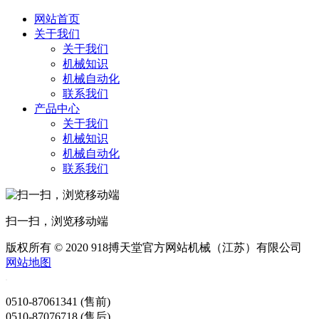
网站首页
关于我们
关于我们
机械知识
机械自动化
联系我们
产品中心
关于我们
机械知识
机械自动化
联系我们
扫一扫，浏览移动端
版权所有 © 2020 918搏天堂官方网站机械（江苏）有限公司
网站地图
0510-87061341 (售前)
0510-87076718 (售后)