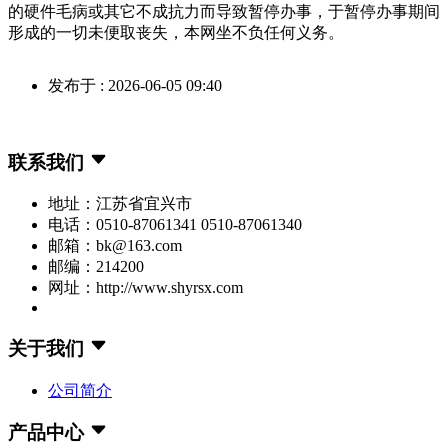
的硬件毛病或其它不成抗力而导致暂停办事，于暂停办事期间
形成的一切未便取丧失，本网坐不负任何义务。
发布于 : 2026-06-05 09:40
联系我们
地址：江苏省宜兴市
电话：0510-87061341 0510-87061340
邮箱：bk@163.com
邮编：214200
网址：http://www.shyrsx.com
关于我们
公司简介
产品中心