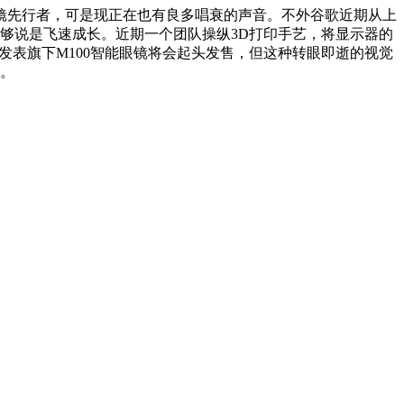
先行者，可是现正在也有良多唱衰的声音。不外谷歌近期从上
够说是飞速成长。近期一个团队操纵3D打印手艺，将显示器的
发表旗下M100智能眼镜将会起头发售，但这种转眼即逝的视觉
 。