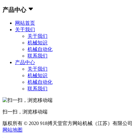
产品中心
网站首页
关于我们
关于我们
机械知识
机械自动化
联系我们
产品中心
关于我们
机械知识
机械自动化
联系我们
扫一扫，浏览移动端
版权所有 © 2020 918搏天堂官方网站机械（江苏）有限公司
网站地图