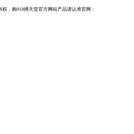
诉权，购918搏天堂官方网站产品请认准官网：