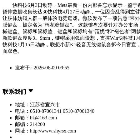
快科技6月3日动静，Meta最新一份内部备忘录显示，鉴于
暂停数据收集长达30快科技4月27日动静，一位因变乱得到左
让肢体妨碍人群一般体验电竞逛戏。微软发布了一项告急“带外”（O
膜键盘，被定名为“棉花糖键盘”。 这款键盘次要针对办公市
械键盘、鼠标和鼠标垫，键盘和鼠标均有“菈妮”和“褪色者”两
新款键盘厚度3。9mm，键帽采用弧面设想，支撑Win快科技1月
快科技1月15日动静，联想小新K1轻音无线键鼠套拆今日官宣
面双色。
发布于 : 2026-06-09 09:55
联系我们
地址：江苏省宜兴市
电话：0510-87061341 0510-87061340
邮箱：bk@163.com
邮编：214200
网址：http://www.shyrsx.com