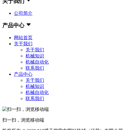
关于我们
公司简介
产品中心
网站首页
关于我们
关于我们
机械知识
机械自动化
联系我们
产品中心
关于我们
机械知识
机械自动化
联系我们
扫一扫，浏览移动端