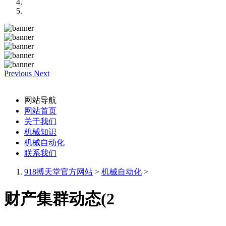
Previous
Next
网站导航
网站首页
关于我们
机械知识
机械自动化
联系我们
918搏天堂官方网站
>
机械自动化
>
财产集群动态(2