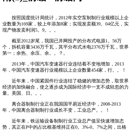
按照国度统计局统计，2012年实空泵制制行业规模以上企
业数量为169家，较上年添加8家；实现发卖额39。04亿元，实
现产物发卖利润5。9。。。
截至2012岁尾，我国已并网投产的分布式电源1。56万
个，拆机容量3436万千瓦，其平分布式水电2376万千瓦，世界
第一；余热、余压、余。。？。
2013年，中国汽车变速器行业连结着不变地增加，2013
年，中国汽车变速器行业规模以上企业数量454家，行。。！
近年来，中国紧固件行业连结了稳健的增加态势，取世界
经济的加快融合，使之逐步成为国际经济中一支不成轻忽的力
量。美国、日。。。
离合器制制行业正在我国国平易近经济中，2008-2013
年，中国离合器制制行业成长不变，工业总产。。！
近年来，铁运输设备制制行业工业总产值呈快速增加态
势，其正在P中的占比根基维持正在0。3%-0。7%之间，出格