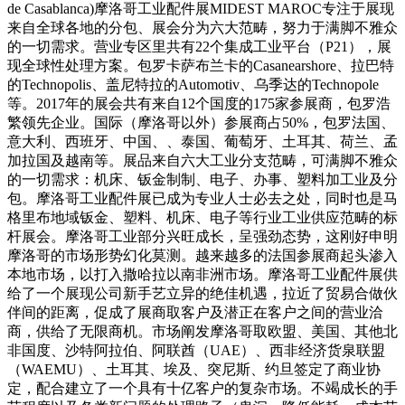
de Casablanca)摩洛哥工业配件展MIDEST MAROC专注于展现
来自全球各地的分包、展会分为六大范畴，努力于满脚不雅众
的一切需求。营业专区里共有22个集成工业平台（P21），展
现全球性处理方案。包罗卡萨布兰卡的Casanearshore、拉巴特
的Technopolis、盖尼特拉的Automotiv、乌季达的Technopole
等。2017年的展会共有来自12个国度的175家参展商，包罗浩
繁领先企业。国际（摩洛哥以外）参展商占50%，包罗法国、
意大利、西班牙、中国、、泰国、葡萄牙、土耳其、荷兰、孟
加拉国及越南等。展品来自六大工业分支范畴，可满脚不雅众
的一切需求：机床、钣金制制、电子、办事、塑料加工业及分
包。摩洛哥工业配件展已成为专业人士必去之处，同时也是马
格里布地域钣金、塑料、机床、电子等行业工业供应范畴的标
杆展会。摩洛哥工业部分兴旺成长，呈强劲态势，这刚好申明
摩洛哥的市场形势幻化莫测。越来越多的法国参展商起头渗入
本地市场，以打入撒哈拉以南非洲市场。摩洛哥工业配件展供
给了一个展现公司新手艺立异的绝佳机遇，拉近了贸易合做伙
伴间的距离，促成了展商取客户及潜正在客户之间的营业洽
商，供给了无限商机。市场阐发摩洛哥取欧盟、美国、其他北
非国度、沙特阿拉伯、阿联酋（UAE）、西非经济货泉联盟
（WAEMU）、土耳其、埃及、突尼斯、约旦签定了商业协
定，配合建立了一个具有十亿客户的复杂市场。不竭成长的手