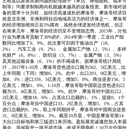
艺程度以及各类新问题的处理路子（卑沉、降低能耗、成本节
制等）均要求制制商向机能越来越高的设备投资。新市场对设
备的需求十分兴旺，如经济高速成长的摩洛哥。摩洛哥经济目
前是北非洲、非洲和阿拉伯地域具活力的经济体之一。摩洛哥
的经济增加维持正在5%摆布，虽然全球迸发经济危机，但正
在将来几年，摩洛哥的经济仍呈不变增加态势。2015年，分包
行业为摩洛哥贡献了30%的P。2014年第一季度，工业出产指
数同比增加了0。9%。此次要可归因于炼油出产（18。
2%）、汽车工业（9。2%）、金属加工产物（2。5%）、多样
化财产（6。8%）、纺织业（5。7%）、金属产物（3。5%）
及其他运输设备（6。1%）的不竭成长。据摩洛哥统计局统
计，2017年1-10月，摩洛哥货色进出口额为562。5亿美元，比
上年同期（下同）增加6。2%。此中，出口203。0亿美元，增
加8。3%；进口359。5亿美元，增加5。0%。商业逆差156。5
亿美元，增加1。0%。1-10月，摩洛哥取中国双边货色进出口
额为35。4亿美元，增加5。9%。此中，摩洛哥对中国出口2。
2亿美元，增加18。6%，占其出口总额的1。1%，提拔0。1个
百分点；摩洛哥自中国进口33。2亿美元，增加5。1%，占其
进口总额的9。2%，取上年同期持平。摩洛哥对中国商业逆差
31。0亿美元，增加4。3%。截至10月底，中国是摩洛哥第14
大出口目标地和第三猛进口来历地。盈拓展览诚邀您加入本届
展会，等候取您一路开辟市场，收成无限商机！10万次中国外