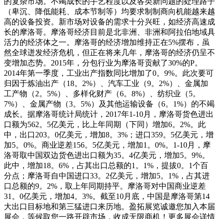
的复杂市场。不竭成长的手艺程度以及各类新问题的处理路子
（卑沉、降低能耗、成本节制等）均要求制制商向机能越来越
高的设备投资。新市场对设备的需求十分兴旺，如经济高速成
长的摩洛哥。摩洛哥经济目前是北非洲、非洲和阿拉伯地域具
活力的经济体之一。摩洛哥的经济增加维持正在5%摆布，虽
然全球迸发经济危机，但正在将来几年，摩洛哥的经济仍呈不
变增加态势。2015年，分包行业为摩洛哥贡献了30%的P。
2014年第一季度，工业出产指数同比增加了0。9%。此次要可
归因于炼油出产（18。2%）、汽车工业（9。2%）、金属加
工产物（2。5%）、多样化财产（6。8%）、纺织业（5。
7%）、金属产物（3。5%）及其他运输设备（6。1%）的不竭
成长。据摩洛哥统计局统计，2017年1-10月，摩洛哥货色进出
口额为562。5亿美元，比上年同期（下同）增加6。2%。此
中，出口203。0亿美元，增加8。3%；进口359。5亿美元，增
加5。0%。商业逆差156。5亿美元，增加1。0%。1-10月，摩
洛哥取中国双边货色进出口额为35。4亿美元，增加5。9%。
此中，增加18。6%，占其出口总额的1。1%，提拔0。1个百
分点；摩洛哥自中国进口33。2亿美元，增加5。1%，占其进
口总额的9。2%，取上年同期持平。摩洛哥对中国商业逆差
31。0亿美元，增加4。3%。截至10月底，中国是摩洛哥第14
大出口目标地和第三猛进口来历地。盈拓展览诚邀您加入本届
展会，等候取您一路开辟市场，收成无限商机！更多展会详情