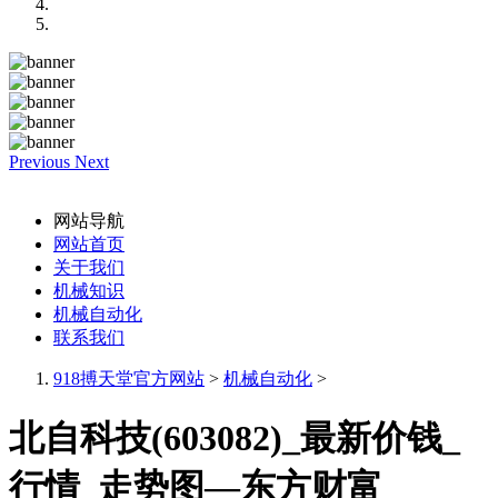
Previous
Next
网站导航
网站首页
关于我们
机械知识
机械自动化
联系我们
918搏天堂官方网站
>
机械自动化
>
北自科技(603082)_最新价钱_
行情_走势图—东方财富