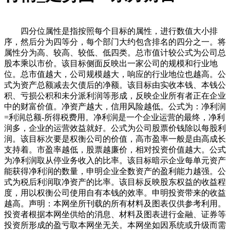
四分位属性是指按照每个目标的属性，进行数值大小排
序，然后分为四等分，每个部门大约包含排名的四分之一。将
属性分为高、较高、较低、低四类。总市值计较公式为公司总
股本乘以市价。该目标侧面反映出一家公司的规模和行业地
位。总市值越大，公司规模越大，响应的行业地位也越高。公
式为资产总额减去欠债后的净额。该目标由实收本钱、本钱公
积、亏损公积和未分派利润等形成，反映企业所有者正在企业
中的财富价值。净资产越大，信用风险越低。公式为：净利润
=利润总额-所得税费用。净利润是一个企业运营的最终，净利
润多，企业的运营效益就好。公式为公司股票价钱除以每股利
润。该目标次要是权衡公司的价值，高市盈率一般是由高成长
支持着。市盈率越低，股票越廉价，相对投资价值越大。公式
为净利润取从停业务收入的比率。该目标暗示企业每单元资产
能获得净利润的数量，申明企业全数资产的盈利能力越强。公
式为税后利润取净资产的比率。该目标反映股东权益的收益程
度，用以权衡公司使用自有本钱的效率。申明投资带来的收益
越高。声明：本网坐所刊载的所有材料及图表仅供参考利用。
投资者根据本网坐供给的消息、材料及图表进行金融、证券等
投资所形成的盈亏取本网坐无关。本网坐如因系统或升级而需