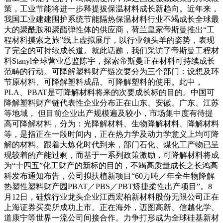
策，工业节能将进一步释提拔保温材料成长新趋向。近年来，
我国工业建建围护系统节能隔热保温材料行业不竭成长全球最
大的聚酰胺和聚酯弹性体的供应商，荷兰皇家帝斯曼推出“工
程材料摸索之旅”线上虚拟展厅，以行业领头羊的姿势，表现
了完全的可持续成长道。就此话题，我们采访了帝斯曼工程材
料Stanyl全球营业总监陈宇，探索帝斯曼正在材料可持续成长
范畴的行动。可降解塑料财产链次要分为三个部门：设想及环
节原材料、可降解塑料成品、可降解塑料的使用。此中，
PLA、PBAT是可降解材料将来的次要成长标的目的。中国可
降解塑料财产链代表性企业分布正在山东、安徽、广东、江苏
等地域， 但目前企业出产规模遍及较小，市场集中度有待提
高可降解材料，分为：光降解材料、生物降解材料、降解材料
等，是指正在一段时间内，正在热力学及动力学意义上均可降
解的材料。跟着大炼化时代到来，部门石化、煤化工产物已呈
现较着的产能过剩，而基于一系列政策激励，可降解材料将成
为“十四五”化工财产的新标的目的，不竭高质量成长之长鸿高
科发布通知布告，公司拟扶植新项目“60万吨／年全生物降解
热塑性塑料财产园PBAT／PBS／PBT矫捷柔性出产项目”。8
月12日，硅烷行业龙头企业江西宏柏新材料股份无限公司正在
上海证券买卖所成功上市。正在海外，迈图高新、信越化学、
道康宁等世界一流公司间接合作。力争打形成为全球硅基新材