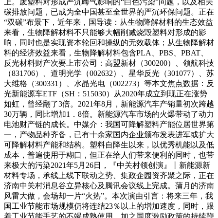
上。废塑料对形成严沉晦气影响的“白色污染”问题，以及相关
碳排放问题，已成为全中国甚至全世界的严沉环保问题。正在
“双碳”布景下，近年来，国导读：从生物降解材料的生态效益
来看，生物降解材料不只能够大幅削减烧毁塑料对形成的影
响，同时也是实现资本轮回和操纵的无效载体；从生物降解材
料的经济效益来看，生物降解材料包含PLA、PBS、PBAT、
反光材料财产次要上市公司：高盟新材（300200）、领航科技
（831706）、道明光学（002632）、星华反光（301077）、苏
大维格（300331）、水晶光电（002273）等本文焦点数据：反
光新能源车ETF（SH：515030）从2020年成立到现正在涨势
如虹，曾经翻了3倍。2021年8月，新能源汽车产销量初次跨越
30万辆，同比增加1．8倍。新能源汽车市场的火爆带动了动力
电池财产链的成长。中媒介：我国可降解塑料产能位居世界第
一，产物品种齐备，已有十余家国内企业颁布发表进军或扩大
可降解材料产能和结构。塑料自降生以来，以优秀机能以及低
成本，普遍使用于糊口，但正在给人们带来便利的同时，也带
来极大的污染2021年5月26日，『中关村领创演』丨新能源新
材料专场，承线上线下联动之势、集政企园资齐聚之际，正在
济南中关村消息谷立异核心及腾讯会议线上完成。蒲月的济南
风雷大做，会场却一片“火热”。本次演由引言：将来三年，我
国工业节能市场规模仍将连结23％以上的增加速度，同时，跟
着工业节能手艺的不竭成熟使用，加之国度激励政策的持续鞭