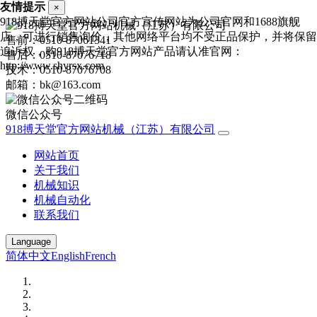
友情提示
×
918搏天堂官方网站公司官方宣传网站为公司官网和1688旗舰
店，可进行销售询价，其他网络平台均不受正品保护，并将保留
售前：0510-87061341
追诉权，购918搏天堂官方网站产品请认准官网：
售后：0510-87076718
http://www.shyrsx.com
技术：0510-87076708
邮箱：bk@163.com
微信公众号
918搏天堂官方网站机械（江苏）有限公司
网站首页
关于我们
机械知识
机械自动化
联系我们
Language
简体中文
English
French