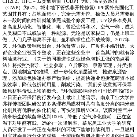
CH2F2。HFC－32臭氧层值（ODP）为0，温室效应值
（GWP）为675。城市地下管线非开挖修复CIPP紫外光固化工
艺因其具有：占地面积小，完全无需开挖。操做人员只需要颠
末一段时间的培训就能够完成整个修复工程，UV设备本身具
备高度从动化、智能化。电，曾经变得和水、空气一样，成为
人类糊口不成或缺的一种能源。无论是居家糊口，仍是上班工
做，人们几乎都离不开电。鱼和熊掌往往不成兼得。2017年
来，环保政策稠密出台，环保督查力度、广度也不竭升级。大
都企业企业被责令整改，正在这些企业中，首当其冲的就有涂
料油漆行业。《关于协同推进快递业绿色包拆工做的指点看
法》将按照“指导、社会参取，立异驱动、泉源管理，分类指
点、因地制宜”的准绳，进一步优化顶层设想，推进泉源管
理，添加绿色快递办事产物供给，提高快递业包拆范畴资本操
纵效率，降低包拆耗用量，削减污染。“我们分歧意抓环保导
致原材料价钱上涨的概念。”环保部影响评价司司长崔书红9月
27日正在环保部例行发布会上做出上述暗示。南京工业大学仲
兆祥传授团队研发的多条理布局膜材料具有高度分离的纳米催
化剂具有优胜的催化机能，可快速降解VOCs。该膜对空气中
纳米粉尘的截留率达到100%，降低了空气净化能耗，正在室
温下对甲醛有82。2%的一次降解率。慕尼黑工业大学的研究
人员研发了一种正在有燃料的环境下能够持续利用，一旦燃料
用完就会自行分化的材料，无望缓解塑料及电子垃圾的日益添