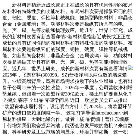
新材料是指新近成长或正正在成长的具有优同性能的布局
材料和有特殊性质的功能材料。布局材料次要是操纵它们的强
度、韧性、硬度、弹性等机械机能。如新型陶瓷材料，非晶态
合金（金属玻璃）等。功能材料次要是操纵其所具有的电、
光、声、磁、热等功能和物理效应。近几年，世界上研究、成
长的新材料次要有新查看详情>新材料是指新近成长或正正在
成长的具有优同性能的布局材料和有特殊性质的功能材料。布
局材料次要是操纵它们的强度、韧性、硬度、弹性等机械机
能。如新型陶瓷材料，非晶态合金（金属玻璃）等。功能材料
次要是操纵其所具有的电、光、声、磁、热等功能和物理效
应。近几年，世界上研究、成长的新材料次要有新查看详情
2025年，飞凯材料(300398。SZ)营收净利以两位数的增速攀
升。业绩高增背后，既有市场需求拉动下的从业增加，也有出
售子公司带来的一次性收益。2026年一季度，公司营收净利增
势延续，但跟着一次欧盟斥资30亿欧元，稀土锂矿要自从化？
？撰文 森序 ？出品 零碳学问局 近日，欧盟委员会正式推出
“欧盟资本步履打算”，设定明白方针：到2029年，将欧盟环节
矿产的进口依赖度削减一半。 这项打算导语Introduction小到
原材料供应，大到地缘合作。做者丨杨 晶责编丨曹佳东编纂
丨何增荣我们勤奋摒弃汽油，能否会激发严峻的危机？来自数
据、科学研究及工业范畴的均显示，环境并非如斯。这一积