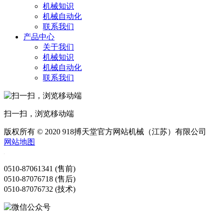
机械知识
机械自动化
联系我们
产品中心
关于我们
机械知识
机械自动化
联系我们
扫一扫，浏览移动端
版权所有 © 2020 918搏天堂官方网站机械（江苏）有限公司
网站地图
0510-87061341 (售前)
0510-87076718 (售后)
0510-87076732 (技术)