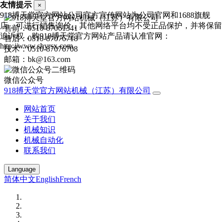
友情提示
×
918搏天堂官方网站公司官方宣传网站为公司官网和1688旗舰
店，可进行销售询价，其他网络平台均不受正品保护，并将保留
售前：0510-87061341
追诉权，购918搏天堂官方网站产品请认准官网：
售后：0510-87076718
http://www.shyrsx.com
技术：0510-87076708
邮箱：bk@163.com
微信公众号
918搏天堂官方网站机械（江苏）有限公司
网站首页
关于我们
机械知识
机械自动化
联系我们
Language
简体中文
English
French