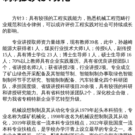
方针3：具有较强的工程实践能力，熟悉机械工程范畴行
业规范和法令律例，可以或许评价工程实践对社会可持续成长
的影响。
专业讲授取师资力量雄厚，现有教师39名，此中，孙越崎
能源大获得者1 人，煤炭行业技术大师1人；传授6人，副传授
15人，具有博士学位 23 人；博士生导师 1 人，硕士生导师 16
人；70%以上教师具有企业实践履历。具有省优良讲授团队1
个，省讲授名师2人；获省讲授2项，行业讲授2项。专业成立
了矿山绿色开采配备及其智能节制、智能制制办事取绿色智能
制制环节手艺研究、智能制制配备、汽车轻量化四个科研团
队，承担国度级、省级讲授科研项目20余项，具有较强的科研
和讲授研究能力。具有省科技特派团队2个，深化校企合做，
帮力我省专精特新企业手艺转型升级。
机械设想制制及其从动化专业从1979年起头本科招生，专
业名称为煤矿机械化，1998年改名为机械设想制制及其从动
化，2019年获批省一流本科专业扶植点，2022年获批国度一流
本科专业扶植点，是学校办学汗青上设立最早的专业之一。本