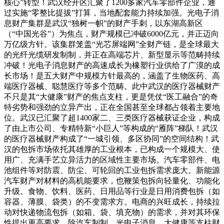
核心”转型！武汉经开区汇聚了1200多家汽车零部件企业，通
过实施“零整比提拔”打算，当地配套能力持续加强。光电子消
息财产集群是武汉“独树一帜”的财产手刺，以东湖高新区
（“中国光谷”）为焦点，财产规模已冲破6000亿元，并正迈向
万亿级方针。该集群笼盖“光芯屏端网”全财产链，是全球最大
的光纤光缆研发制制，并正在高端芯片、新型显示等范畴持续
冲破！光电子消息财产的高速成长为橡塑行业供给了广漠的成
长市场！是五大财产中规模方针最高的，涵盖了生物医药、高
端医疗器械、聪慧医疗等多个范畴。此中武汉的医疗器械财产
不只是其“大健康”财产的焦点支柱，更是凭仗“医工融合”的奇
特劣势和强劲的立异产出，正在全国甚至全球都占领着主要地
位。武汉已汇聚了超1400家二、三类医疗器械获证企业，构成
了由上市公司、专精特新“小巨人”等构成的“雁阵”梯队！武汉
的医疗器械财产构成了“一城引领、多区协同”的空间结构！武
汉的包拆市场依托其雄厚的工业根本，已构成一个规模大、使
用广、充满手艺立异活力的区域性主要市场。汽车零部件、电
池组件等对防震、防尘、可轮回的工业包拆需求庞大。新能源
汽车财产对材料的高机能要求，也鞭策包拆向轻量化、功能化
升级。食物、饮料、医药、日用品等行业是日用消费包拆（如
容器、薄膜、袋类）的不变需求方。电商的兴旺成长，持续拉
动对快递物流包拆（如箱、袋、填充物）的需求，并对其环保
性提出更高要求。除汽车制制、光电子消息、大健康等支柱财