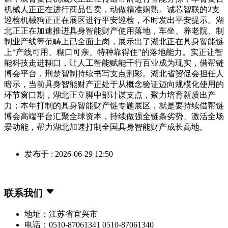
机械人正正在进行商品售卖，动做精准娴熟。诚芯智联的2支
巡检机械狗正正在展区进行平安巡检，不时发出平安提示。湖
北正正在加速推进具身智能财产使用落地，车坐、养老院、制
制业产线等范畴上已全面上岗，展示出了湖北正在具身智能链
上“产线可用、糊口可亲、特种靠得住”的落地能力。实正让智
能科技走进糊口，让人工智能赋能千行百业成为现实，借帮链
博会平台，荆楚智制持续书写支点荆彩。湖北省贸促会担任人
暗示，当前具身智能财产正处于从概念验证迈向规模化使用的
环节窗口期，湖北正立脚中部计谋支点，聚力培育新质出产
力；本年打制的具身智能财产链专题展区，就是要持续借帮链
博会高端平台汇聚全球资本，持续做强全链条劣势、激活全场
景动能，帮力湖北加速打制全国具身智能财产成长高地。
发布于 : 2026-06-29 12:50
联系我们
地址：江苏省宜兴市
电话：0510-87061341 0510-87061340