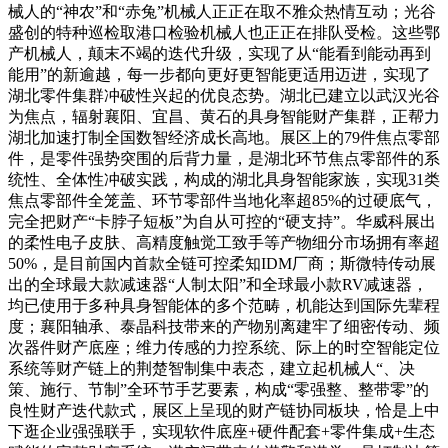
械人的“神农”和“赤兔”机械人正正在取不雅众热情互动；光谷
盛创的特种巡检取港口检验机械人也正正在排队受检。这些鄂
产机械人，颠末不竭的迭代升级，实现了从“能看到能动再到
能用”的新逾越，每一步都向更好更智能更适用迈进，实现了
湖北零件集群冲破性兴起的优良态势。湖北已建立以武汉光谷
为焦点，辐射襄阳、宜昌、黄石的具身智能财产集群，正帮力
湖北加速打制全国数智经济成长高地。展区上的79件焦点零部
件，是零件强势突围的后背力量，是湖北环节焦点零部件的系
统性、全体性冲破实践，构成的湖北具身智能家族，实现31类
焦点零部件全笼盖、环节零部件当地化率超85%的过硬底气，
完全把财产“卡脖子短板”为自从可控的“硬支持”。华威科展出
的柔性电子皮肤、高精度触觉工致手等产物细分市场拥有率超
50%，是目前国内首款全链可控柔知IDM厂商；斯微特传动展
出的全球最大款减速器“人制太阳”和全球最小款RV减速器，
均已使用于多种具身智能体的多个范畴，机能达到国际先辈程
度；襄阳轴承、泰晶科技带来的产物别离建牢了细密传动、频
次器件财产底座；维力传感的力控系统、际上的时空智能定位
系统等财产链上的荆楚智制集中表态，建立起机械人“、决
策、施行、节制”全环节手艺要素，构成“零强整、整带零”的
良性财产迭代款式，展区上呈现的财产链协同板块，恰是上中
下逛企业强强联手，实现软件底座+硬件配套+零件集成+生态