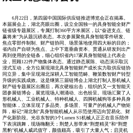
6月22日，第四届中国国际供应链推进博览会正在揭幕。
本届展会上，湖北亮眼出圈，设立全国独一的具身智能全财产
链省级专题展区，专属打制360平方米展区，以“奋进支点、链
赢将来”为从题沉磅表态。本次参展聚焦具身智能零件研发、
焦点零部件制制、财产链协同、场景落地使用四大标的目的；
省内自产自研为焦点、上中下逛垂曲资本、贯通从研发到出产
再到使用的全链条，细心组织省内17家具身智能链上代表企
业，照顾122件产物集体表态。通过静态展陈、动态演示取沉
浸式互动，全方位展现湖北具身智能财产成长实力取供应链协
同立异，集中呈现湖北深耕人工智能范畴、鞭策数智财产转型
升级的实践成效。这是继第三届链博会上湖北打制人形机械人
财产链专题展区出圈后，再次硬核出击，组织的又一支智能天
团参展链博会，展览现场人潮涌动、出色纷呈。现场汇聚了人
形机械人、工业机械人、特种机械人、四脚机械狗等多种具身
智能体，立体呈现了多品类、多场景、可量产的机械人产物矩
阵，标记“湖北制”具身智能机械人从示范使用迈向贸易化、财
产化新阶段。光谷东智的3个Lumen S1机械人正正在音乐陪伴
下表演跳舞，现场嗨翻天；荆楚人形带来“荆楚精灵”和“荆楚
黑豹”机械人威武值守，颜值颇高，吸引了大量人气；启灵机