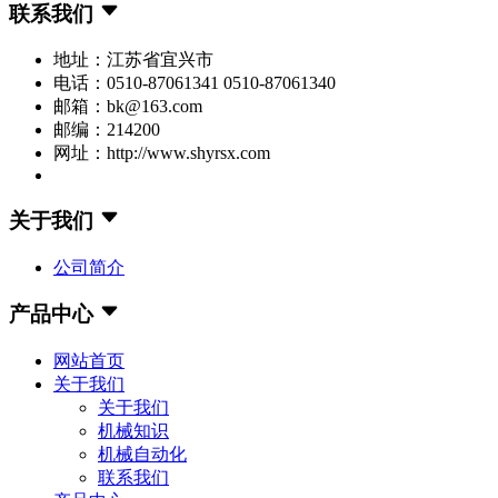
联系我们
地址：江苏省宜兴市
电话：0510-87061341 0510-87061340
邮箱：bk@163.com
邮编：214200
网址：http://www.shyrsx.com
关于我们
公司简介
产品中心
网站首页
关于我们
关于我们
机械知识
机械自动化
联系我们