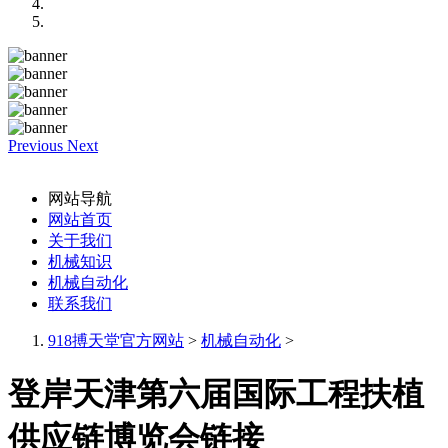
Previous
Next
网站导航
网站首页
关于我们
机械知识
机械自动化
联系我们
918搏天堂官方网站
>
机械自动化
>
登岸天津第六届国际工程扶植
供应链博览会链接