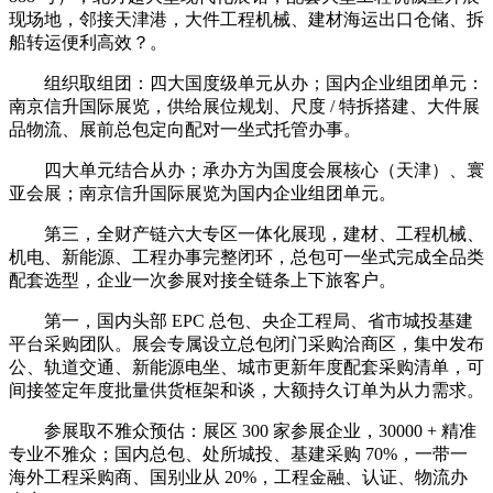
现场地，邻接天津港，大件工程机械、建材海运出口仓储、拆
船转运便利高效？。
组织取组团：四大国度级单元从办；国内企业组团单元：
南京信升国际展览，供给展位规划、尺度 / 特拆搭建、大件展
品物流、展前总包定向配对一坐式托管办事。
四大单元结合从办；承办方为国度会展核心（天津）、寰
亚会展；南京信升国际展览为国内企业组团单元。
第三，全财产链六大专区一体化展现，建材、工程机械、
机电、新能源、工程办事完整闭环，总包可一坐式完成全品类
配套选型，企业一次参展对接全链条上下旅客户。
第一，国内头部 EPC 总包、央企工程局、省市城投基建
平台采购团队。展会专属设立总包闭门采购洽商区，集中发布
公、轨道交通、新能源电坐、城市更新年度配套采购清单，可
间接签定年度批量供货框架和谈，大额持久订单为从力需求。
参展取不雅众预估：展区 300 家参展企业，30000 + 精准
专业不雅众；国内总包、处所城投、基建采购 70%，一带一
海外工程采购商、国别业从 20%，工程金融、认证、物流办