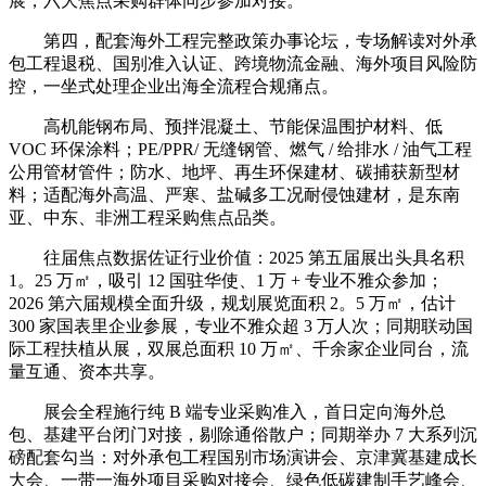
展，六大焦点采购群体同步参加对接。
第四，配套海外工程完整政策办事论坛，专场解读对外承
包工程退税、国别准入认证、跨境物流金融、海外项目风险防
控，一坐式处理企业出海全流程合规痛点。
高机能钢布局、预拌混凝土、节能保温围护材料、低
VOC 环保涂料；PE/PPR/ 无缝钢管、燃气 / 给排水 / 油气工程
公用管材管件；防水、地坪、再生环保建材、碳捕获新型材
料；适配海外高温、严寒、盐碱多工况耐侵蚀建材，是东南
亚、中东、非洲工程采购焦点品类。
往届焦点数据佐证行业价值：2025 第五届展出头具名积
1。25 万㎡，吸引 12 国驻华使、1 万 + 专业不雅众参加；
2026 第六届规模全面升级，规划展览面积 2。5 万㎡，估计
300 家国表里企业参展，专业不雅众超 3 万人次；同期联动国
际工程扶植从展，双展总面积 10 万㎡、千余家企业同台，流
量互通、资本共享。
展会全程施行纯 B 端专业采购准入，首日定向海外总
包、基建平台闭门对接，剔除通俗散户；同期举办 7 大系列沉
磅配套勾当：对外承包工程国别市场演讲会、京津冀基建成长
大会、一带一海外项目采购对接会、绿色低碳建制手艺峰会、