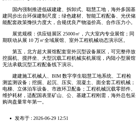
国内强制推进低碳建建、拆卸式、聪慧工地，海外多国基
建同步出台环保建制尺度；绿色建材、智能工程配备、光伏储
能配套政策搀扶力度大，合规优良产物溢价高、合作压力小。
展览规模：供应链展区 25000㎡，六大室内专业展馆；同
期联动从展 10 万㎡全域展馆、室外工程机械动态演示区。
第五，北方超大展馆配套室外沉型设备展区，可完整停放
挖掘机、搅拌坐、大型沉载工程机械实机展现，内陆小型展馆
无法承载沉型工程配备线下演示。
建建施工机械人、BIM 数字孪生聪慧工地系统、工程检
测监测设备；挖掘、起沉、压实、混凝土、面全套工程机械；
电梯、立体泊车设备、市政环卫配备；工程机械沉载零部件、
维护耗材，适配国表里矿山、公、基建工程刚需，海外总包采
购询盘量常年第一。
发布于 : 2026-06-29 12:51