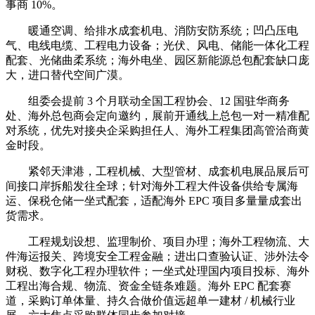
事商 10%。
暖通空调、给排水成套机电、消防安防系统；凹凸压电
气、电线电缆、工程电力设备；光伏、风电、储能一体化工程
配套、光储曲柔系统；海外电坐、园区新能源总包配套缺口庞
大，进口替代空间广漠。
组委会提前 3 个月联动全国工程协会、12 国驻华商务
处、海外总包商会定向邀约，展前开通线上总包一对一精准配
对系统，优先对接央企采购担任人、海外工程集团高管洽商黄
金时段。
紧邻天津港，工程机械、大型管材、成套机电展品展后可
间接口岸拆船发往全球；针对海外工程大件设备供给专属海
运、保税仓储一坐式配套，适配海外 EPC 项目多量量成套出
货需求。
工程规划设想、监理制价、项目办理；海外工程物流、大
件海运报关、跨境安全工程金融；进出口查验认证、涉外法令
财税、数字化工程办理软件；一坐式处理国内项目投标、海外
工程出海合规、物流、资金全链条难题。海外 EPC 配套赛
道，采购订单体量、持久合做价值远超单一建材 / 机械行业