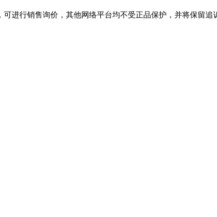
舰店，可进行销售询价，其他网络平台均不受正品保护，并将保留追