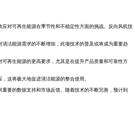
应对可再生能源在季节性和不稳定性方面的挑战。反向风机技
清洁能源需求的不断增加，此项技术的普及或将成为重要趋
可再生能源的更高要求，尤其是在提升产品质量和可靠性方
，这将极大地促进清洁能源的整合使用。
供重要的数据支持和市场反馈。随着技术的不断完善，预计到