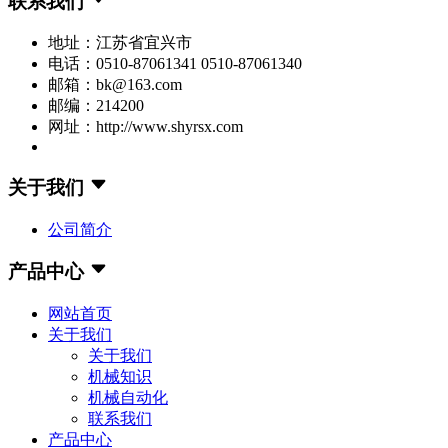
联系我们
地址：江苏省宜兴市
电话：0510-87061341 0510-87061340
邮箱：bk@163.com
邮编：214200
网址：http://www.shyrsx.com
关于我们
公司简介
产品中心
网站首页
关于我们
关于我们
机械知识
机械自动化
联系我们
产品中心