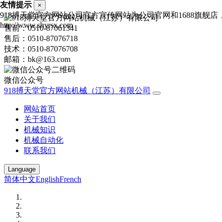
友情提示
×
918搏天堂官方网站公司官方宣传网站为公司官网和1688旗
http://www.shyrsx.com
售前：0510-87061341
售后：0510-87076718
技术：0510-87076708
邮箱：bk@163.com
微信公众号
918搏天堂官方网站机械（江苏）有限公司
网站首页
关于我们
机械知识
机械自动化
联系我们
Language
简体中文
English
French