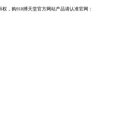
诉权，购918搏天堂官方网站产品请认准官网：