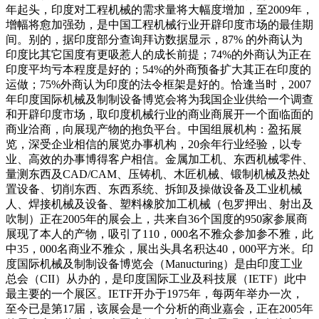
年起头，印度对工程机械的需求量将大幅度增加，至2009年，
增幅将愈加强劲，是中国工程机械行业开辟印度市场的最佳期
间。别的，据印度部分查询拜访数据显示，87% 的外商认为
印度比其它国度有更吸惹人的成长前提；74%的外商认为正在
印度平均亏本程度是好的；54%的外商预备扩大其正在印度的
运做；75%外商认为印度的法令框架是好的。恰逢当时，2007
年印度国际机械及制制设备博览会将为我国企业供给一个调查
和开辟印度市场，取印度机械行业的商业商展开一个面临面的
商业洽商，向展现产物的抱负平台。中国组展机构：盈拓展
览，深受企业相信的展览办事机构，20余年行业经验，以专
业、高效的办事博得客户相信。金属加工机、东西机械零件、
量测东西及CAD/CAM、压铸机、木匠机械、锻制机械及热处
置设备、切削东西、东西系统、拆卸及操做设备及工业机械
人、焊接机械及设备、塑料橡胶加工机械（包罗押出、射出及
吹制）正在2005年的展会上，共来自36个国度的950家参展商
展现了本人的产物，吸引了110，000名不雅众参加参不雅，此
中35，000名商业不雅众，展出头具名积达40，000平方米。印
度国际机械及制制设备博览会（Manucturing）是由印度工业
总会（CII）从办的，是印度国际工业及科技展（IETF）此中
最主要的一个展区。IETF开办于1975年，每两年举办一次，
至今已是第17届，该展会是一个分析的商业嘉会，正在2005年