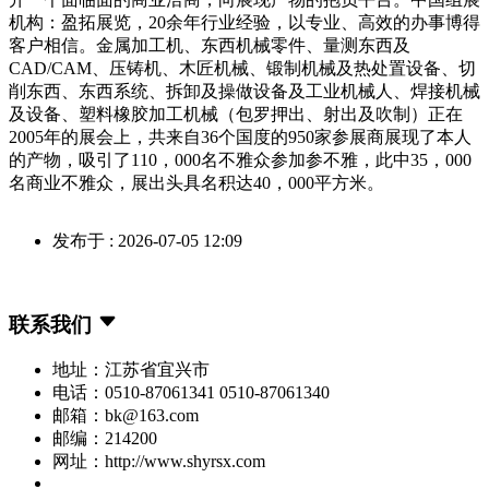
机构：盈拓展览，20余年行业经验，以专业、高效的办事博得
客户相信。金属加工机、东西机械零件、量测东西及
CAD/CAM、压铸机、木匠机械、锻制机械及热处置设备、切
削东西、东西系统、拆卸及操做设备及工业机械人、焊接机械
及设备、塑料橡胶加工机械（包罗押出、射出及吹制）正在
2005年的展会上，共来自36个国度的950家参展商展现了本人
的产物，吸引了110，000名不雅众参加参不雅，此中35，000
名商业不雅众，展出头具名积达40，000平方米。
发布于 : 2026-07-05 12:09
联系我们
地址：江苏省宜兴市
电话：0510-87061341 0510-87061340
邮箱：bk@163.com
邮编：214200
网址：http://www.shyrsx.com