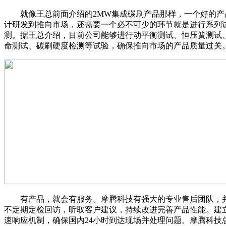
就像王总前面介绍的2MW集成碳刷产品那样，一个好的产
计研发到推向市场，还需要一个必不可少的环节就是进行系列
测。据王总介绍，目前公司能够进行动平衡测试、恒压簧测试
命测试、碳刷硬度检测等试验，确保推向市场的产品质量过关
有产品，就会有服务。摩腾科技有强大的专业售后团队，
不定期定检回访，听取客户建议，持续改进完善产品性能。建
速响应机制，确保国内24小时到达现场并处理问题。摩腾科技