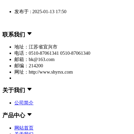
发布于 : 2025-01-13 17:50
联系我们
地址：江苏省宜兴市
电话：0510-87061341 0510-87061340
邮箱：bk@163.com
邮编：214200
网址：http://www.shyrsx.com
关于我们
公司简介
产品中心
网站首页