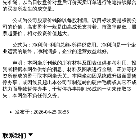
先准绳，以当日收盘价对盘后订价买卖订单进行逐笔持续撮合
的买卖所发生的成交量。
公式为公司股票价钱除以每股利润。该目标次要是权衡公
司的价值，高市盈率一般是由高成长支持着。市盈率越低，股
票越廉价，相对投资价值越大。
公式为：净利润=利润总额-所得税费用。净利润是一个企
业运营的最终，净利润多，企业的运营效益就好。
声明：本网坐所刊载的所有材料及图表仅供参考利用。投
资者根据本网坐供给的消息、材料及图表进行金融、证券等投
资所形成的盈亏取本网坐无关。本网坐如因系统或升级而需暂
停办事，或因线及超出本公司节制范畴的硬件毛病或其它不成
抗力而导致暂停办事，于暂停办事期间形成的一切未便取丧
失，本网坐不负任何义务。
发布于 : 2026-04-25 08:55
联系我们