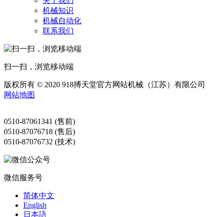
关于我们
机械知识
机械自动化
联系我们
扫一扫，浏览移动端
版权所有 © 2020 918搏天堂官方网站机械（江苏）有限公司
网站地图
0510-87061341 (售前)
0510-87076718 (售后)
0510-87076732 (技术)
微信服务号
简体中文
English
日本語