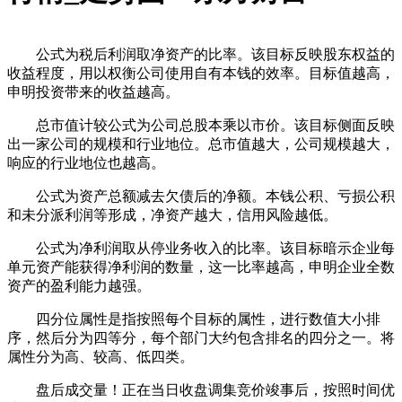
公式为税后利润取净资产的比率。该目标反映股东权益的
收益程度，用以权衡公司使用自有本钱的效率。目标值越高，
申明投资带来的收益越高。
总市值计较公式为公司总股本乘以市价。该目标侧面反映
出一家公司的规模和行业地位。总市值越大，公司规模越大，
响应的行业地位也越高。
公式为资产总额减去欠债后的净额。本钱公积、亏损公积
和未分派利润等形成，净资产越大，信用风险越低。
公式为净利润取从停业务收入的比率。该目标暗示企业每
单元资产能获得净利润的数量，这一比率越高，申明企业全数
资产的盈利能力越强。
四分位属性是指按照每个目标的属性，进行数值大小排
序，然后分为四等分，每个部门大约包含排名的四分之一。将
属性分为高、较高、低四类。
盘后成交量！正在当日收盘调集竞价竣事后，按照时间优