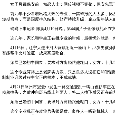
女子脚踹保安前，知恋人士：网传视频不完整，保安先骂了人
前几年不少看着出格火热的专业，一窝蜂报的人太多，比及
短期热点，而是国度持久结构、财产持续升级、企业常年缺人
磅礴旧事记者 陈晨4月19日晚，第44届片子金像颁礼正在
这几年，家长和学生正在挑专业的时候，最担忧的就是一件
4月16日，辽宁大连庄河大营镇附近一座山上，8岁男孩孙典
智能帮手比对验证，成果高度吻合。
须眉已婚初中同窗，要求对方离婚跟他糊口，女方：十几年都
这个专业算得上是老牌实力派，只是良多人没把它和智能制
制制业升级过程中实正的根本，不成或缺。
4月21日涿州市冠云中发生一路交通变乱一辆白色轿车正在
俄然掉头，之后冲向斑马线上的两人，将二人撞飞后又正在前
须眉已婚初中同窗，要求对方离婚跟他糊口，女方：十几年
这个专业现正在就业势头很是猛。良多人一听到机械人，就