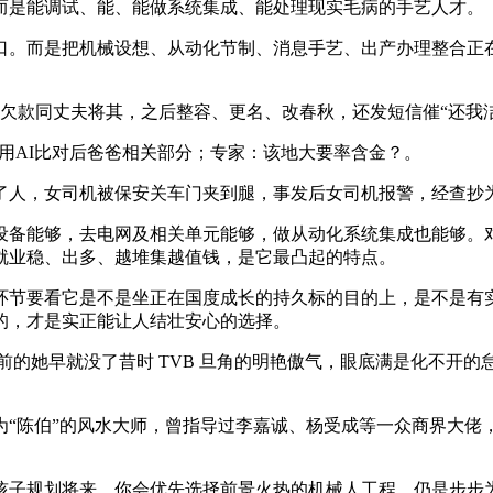
而是能调试、能、能做系统集成、能处理现实毛病的手艺人才。
。而是把机械设想、从动化节制、消息手艺、出产办理整合正在
欠款同丈夫将其，之后整容、更名、改春秋，还发短信催“还我洁
用AI比对后爸爸相关部分；专家：该地大要率含金？。
人，女司机被保安关车门夹到腿，事发后女司机报警，经查抄
备能够，去电网及相关单元能够，做从动化系统集成也能够。对
就业稳、出多、越堆集越值钱，是它最凸起的特点。
节要看它是不是坐正在国度成长的持久标的目的上，是不是有实
的，才是实正能让人结壮安心的选择。
的她早就没了昔时 TVB 旦角的明艳傲气，眼底满是化不开
陈伯”的风水大师，曾指导过李嘉诚、杨受成等一众商界大佬
子规划将来，你会优先选择前景火热的机械人工程，仍是步步为