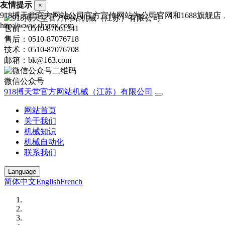
友情提示
×
918搏天堂官方网站公司官方宣传网站为公司官网和1688旗
http://www.shyrsx.com
售前：0510-87061341
售后：0510-87076718
技术：0510-87076708
邮箱：bk@163.com
微信公众号
918搏天堂官方网站机械（江苏）有限公司
网站首页
关于我们
机械知识
机械自动化
联系我们
Language
简体中文
English
French