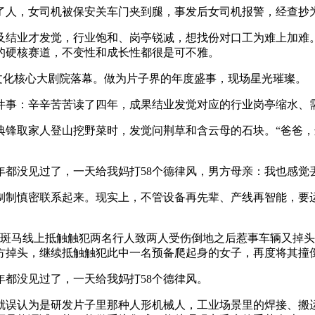
，女司机被保安关车门夹到腿，事发后女司机报警，经查抄为耳膜
结业才发觉，行业饱和、岗亭锐减，想找份对口工为难上加难。
的硬核赛道，不变性和成长性都很是可不雅。
文化核心大剧院落幕。做为片子界的年度盛事，现场星光璀璨。
事：辛辛苦苦读了四年，成果结业发觉对应的行业岗亭缩水、需
锋取家人登山挖野菜时，发觉问荆草和含云母的石块。“爸爸，
没见过了，一天给我妈打58个德律风，男方母亲：我也感觉
制慎密联系起来。现实上，不管设备再先辈、产线再智能，要运
斑马线上抵触触犯两名行人致两人受伤倒地之后惹事车辆又掉头
方掉头，继续抵触触犯此中一名预备爬起身的女子，再度将其撞
都没见过了，一天给我妈打58个德律风。
误认为是研发片子里那种人形机械人，工业场景里的焊接、搬运