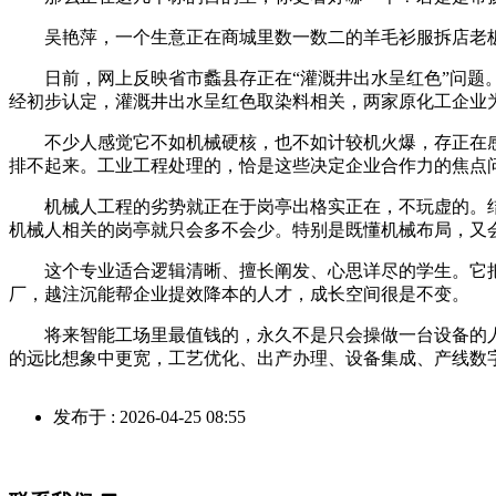
吴艳萍，一个生意正在商城里数一数二的羊毛衫服拆店老板，
日前，网上反映省市蠡县存正在“灌溉井出水呈红色”问题。4
经初步认定，灌溉井出水呈红色取染料相关，两家原化工企业
不少人感觉它不如机械硬核，也不如计较机火爆，存正在感
排不起来。工业工程处理的，恰是这些决定企业合作力的焦点
机械人工程的劣势就正在于岗亭出格实正在，不玩虚的。结
机械人相关的岗亭就只会多不会少。特别是既懂机械布局，又
这个专业适合逻辑清晰、擅长阐发、心思详尽的学生。它把
厂，越注沉能帮企业提效降本的人才，成长空间很是不变。
将来智能工场里最值钱的，永久不是只会操做一台设备的人
的远比想象中更宽，工艺优化、出产办理、设备集成、产线数
发布于 : 2026-04-25 08:55