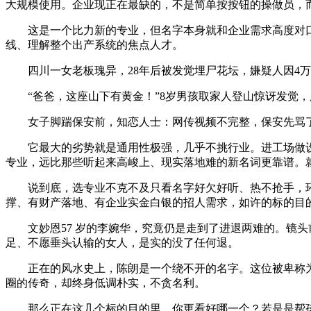
大规模使用。企业现正在最缺的，不是简单按按钮的操做员，
这是一个比力新的专业，但名字本身就和企业需求高度对口
线、理解整个出产系统的焦点人才。
四川一女老板瑰异，28年后被发觉埋尸花坛，嫌疑人因4万
“爸爸，这座山下有黄金！”8岁男孩取家人登山惊讶发觉，
女子脚踹保安前，知恋人士：网传视频不完整，保安先骂了
它最大的劣势就是通用性极强，几乎不挑行业。进工场做设
专业，远比那些听起来高峻上、现实落地难的新名词更靠谱。
说到底，选专业不克不及只看名字好欠好听、热不抢手，环
撑、有财产落地、有企业实金白银的招人需求，如许的标的目
文妙恩57 岁的李婉华，究竟仍是走到了进退两难的。镜头前
足、不愿垂头认输的女人，是实的没了任何退。
正在的风水史上，陈朗是一个绕不开的名字。这位被卑称为“
圈的传奇，却终身低调朴实，不贪名利。
那么正在这几个标的目的里，你更看好哪一个？若是是帮孩