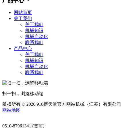
产品中心
网站首页
关于我们
关于我们
机械知识
机械自动化
联系我们
产品中心
关于我们
机械知识
机械自动化
联系我们
扫一扫，浏览移动端
版权所有 © 2020 918搏天堂官方网站机械（江苏）有限公司
网站地图
0510-87061341 (售前)