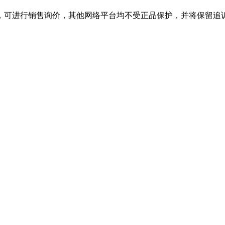
舰店，可进行销售询价，其他网络平台均不受正品保护，并将保留追