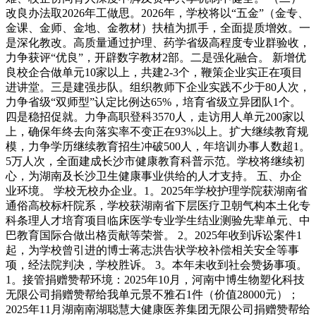
改良办法取2026年工做思。2026年，学校将以“五金”（金专、
金课、金师、金地、金教材）扶植为抓手，全面提质增效。一
是深化教改。高质量通过护理、药学省级高程度专业群验收，
力争获评“优良”，开辟数字教材2部。二是强化融合。 新增优
良校企合做单元10家以上，共建2-3个，鞭策企业实正在项目
进讲堂。三是建强步队。组织教师下企业实践不少于80人次，
力争省级“双师型”认定比例达65%，培育省级立异团队1个。
四是稳招促就。力争高职登科3570人，走访用人单元200家以
上，确保年终去向落实率不变正在93%以上。扩大继续教育规
模，力争学历继续教育招生冲破500人，年培训办事人数超1。
5万人次，全面建成长沙市健康教育科普示范。学校将继续初
心，为湖南及长沙卫生健康事业供给的人才支持。 五、办企
业环境。 学校无校办企业。1。2025年学校护理学院获湖南省
通俗高校标杆院系，学校获湖南省下层医疗卫朝气构本土化专
科条理人才培育项目临床医学专业学生结业测验先辈单元、中
巴教育国际合做出格贡献等荣誉。 2。2025年收到诉讼案件1
起，为学校曾引进的博士蒋志洪告状学校补偿相关安全等事
项，经法院判决，学校胜诉。 3。本年未收到社会赞扬事项。
1。接管捐赠赞帮环境：2025年10月，河南中博生物塑化科技
无限公司捐赠赞帮给我单元景不雅石1件（价值28000元）；
2025年11月湖南南湖聪慧大健康医养集团无限公司捐赠赞帮给