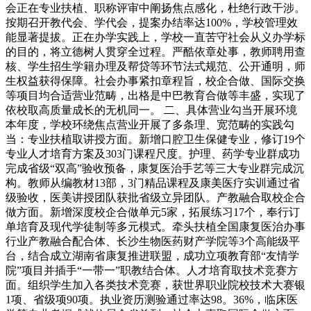
会正在专业扶植、职称评审中阐扬焦点感化，杜绝行政干涉。
按期召开教代会、学代会，提案办结率达100%，学校管理效
能显著提拔。正在办学实践上，学校一直苦守社会从义办学标
的目的，将立德树人贯穿全过程。严酷依章处事，教师聘用查
核、学生招生学籍办理及帮贷等环节法式规范、公开通明，师
生权益获得保障。社会办事紧扣章程旨，校企合做、国际交换
等项目均合适营业范畴，出格是中巴教育合做等丰盛，实现了
依校取高质量成长的无机同一。 二、具体营业勾当开展环境
本年度，学校环绕焦点营业开展了多条理、宽范畴的实践勾
当：专业扶植取讲授方面。新增口腔卫生保健专业，修订19个
专业人才培育方案及303门课程尺度。护理、药学专业群成功
完成省级“双高”验收预备，康复医治手艺等三大专业群完成沉
构。教师从编教材13部，3门精品课程及康美医疗实训通过省
级验收，医美讲授团队获批省级立异团队。产教融合取校企合
做方面。新增深度校企合做单元5家，拓展练习17个，奉行订
单培育及现代学徒制等多元模式。牵头扶植全国康复医治办事
行业产教融合配合体、长沙生物医药财产学院等3个高能级平
台，结合成立湖南省康复推进联盟，成功立项教育部“友情学
院”项目并插手“一带一”职教结合体。人才培育取技术竞赛方
面。组织学生加入各类技术竞赛，获世界职业院校技术大赛银
1项、省级项90项。执业资历测验通过率达98。36%，临床医