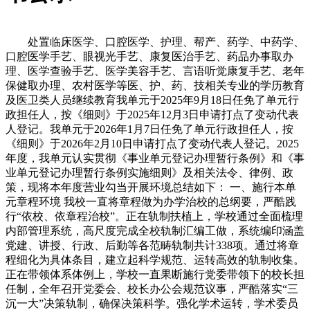
处置临床医学、口腔医学、护理、帮产、药学、中药学、
口腔医学手艺、眼视光手艺、康复医治手艺、药品办事取办
理、医学查验手艺、医学美容手艺、言语听觉康复手艺、老年
保健取办理、农村医学等医、护、药、技相关专业的学历教育
及医卫类人员继续教育我单元于2025年9月18日任免了单元行
政担任人，按《细则》于2025年12月3日申请打点了变动代表
人登记。我单元于2026年1月7日任免了单元行政担任人，按
《细则》于2026年2月10日申请打点了变动代表人登记。2025
年度，我单元认实贯彻《事业单元登记办理暂行条例》和《事
业单元登记办理暂行条例实施细则》及相关法令、律例、政
策，现将本年度营业勾当开展环境总结如下： 一、施行本单
元章程环境 我校一直将章程做为办学治校的总纲要，严酷践
行“依校、依章程治校”。正在轨制扶植上，学校通过全面梳理
内部管理系统，高尺度完成全校轨制汇编工做，系统编印涵盖
党建、讲授、行政、后勤等各范畴轨制共计338项。通过将章
程细化为具体条目，建立起科学规范、运转高效的轨制收集。
正在带领体系体例上，学校一直果断施行党委带领下的校长担
任制，全年召开党委会、校长办公会规范议事，严酷落实“三
沉一大”决策轨制，确保决策科学。强化学术运转，学术委员