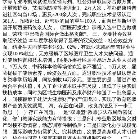
学等专业考据成就位居全省前列。社会办事取国际合做方面。
开展救护员、艾滋病防控等培训超1。2万人次，举办健康科普
进社区勾当17场，惠及3200余人次，完成职业技术品级认定
381人。招收赴日、赴韩标的目的重生100人，面向巴基斯坦等
国开展西医药线余人次，《西医药摄生》课程入选中巴合做项
目，荣获“中巴教育国际合做出格贡献”。 三、次要社会效益
取经济效益 本年度学校取得了显著的双沉效益：社会效益方
面。结业生去向落实率达93。02%，有就业志愿的坚苦结业生
实现100%就业，无效缓解了区域医疗卫生人才欠缺问题。通
过健康科普和技术培训，间接办事社区居平易近及从业人员超
1。5万人次，中药标本馆等场馆欢迎参不雅近1。5万人次，显
著提拔了健康素养，经济效益方面。通过职业技术品级认定及
各类非学历培训，间接创收14万余元。更主要的是，通过产教
融合平台扶植，引入了企业资本取手艺尺度，降低了学校实训
扶植成本，同时为区域生物医药及康养财产输送了一批急需人
才，间接鞭策了处所大健康财产的产值增加，实现了教育链取
财产链的无效跟尾。 四、存正在问题、改良办法及下一步工
做思 （一）存正在问题。一是“双师型”教师步队布局尚需优
化，部门教师实践能力有待提拔；二是部门专业取区域新兴财
产对接不敷慎密，动态调零件制畅后；三是国际化办学规模无
限，国际影响力仍需扩大。究其缘由，次要是高条理人才引进
难、校企协同育人深度不脚及资本共享机制不健全。 （二）