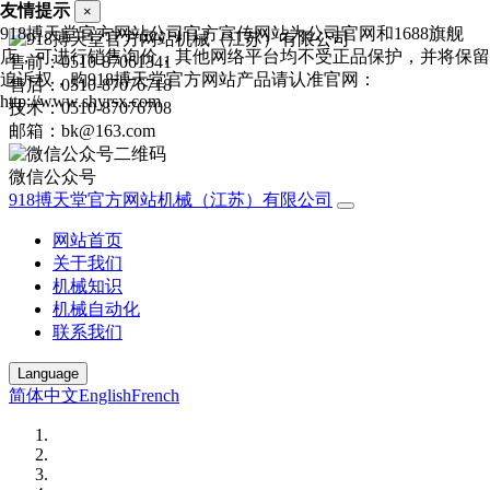
友情提示
×
918搏天堂官方网站公司官方宣传网站为公司官网和1688旗舰
店，可进行销售询价，其他网络平台均不受正品保护，并将保留
售前：0510-87061341
追诉权，购918搏天堂官方网站产品请认准官网：
售后：0510-87076718
http://www.shyrsx.com
技术：0510-87076708
邮箱：bk@163.com
微信公众号
918搏天堂官方网站机械（江苏）有限公司
网站首页
关于我们
机械知识
机械自动化
联系我们
Language
简体中文
English
French