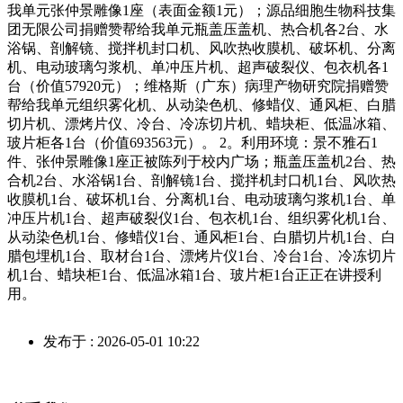
我单元张仲景雕像1座（表面金额1元）；源品细胞生物科技集
团无限公司捐赠赞帮给我单元瓶盖压盖机、热合机各2台、水
浴锅、剖解镜、搅拌机封口机、风吹热收膜机、破坏机、分离
机、电动玻璃匀浆机、单冲压片机、超声破裂仪、包衣机各1
台（价值57920元）；维格斯（广东）病理产物研究院捐赠赞
帮给我单元组织雾化机、从动染色机、修蜡仪、通风柜、白腊
切片机、漂烤片仪、冷台、冷冻切片机、蜡块柜、低温冰箱、
玻片柜各1台（价值693563元）。 2。利用环境：景不雅石1
件、张仲景雕像1座正被陈列于校内广场；瓶盖压盖机2台、热
合机2台、水浴锅1台、剖解镜1台、搅拌机封口机1台、风吹热
收膜机1台、破坏机1台、分离机1台、电动玻璃匀浆机1台、单
冲压片机1台、超声破裂仪1台、包衣机1台、组织雾化机1台、
从动染色机1台、修蜡仪1台、通风柜1台、白腊切片机1台、白
腊包埋机1台、取材台1台、漂烤片仪1台、冷台1台、冷冻切片
机1台、蜡块柜1台、低温冰箱1台、玻片柜1台正正在讲授利
用。
发布于 : 2026-05-01 10:22