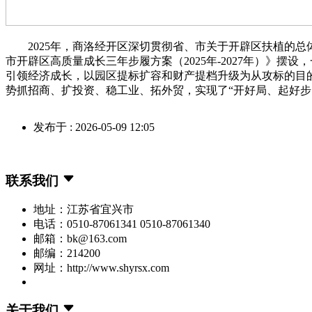
2025年，商洛经开区深切贯彻省、市关于开辟区扶植的总
市开辟区高质量成长三年步履方案（2025年-2027年）》摆
引领经济成长，以园区提标扩容和财产提档升级为从攻标的目的
势抓招商、扩投资、稳工业、拓外贸，实现了“开好局、起好步
发布于 : 2026-05-09 12:05
联系我们
地址：江苏省宜兴市
电话：0510-87061341 0510-87061340
邮箱：bk@163.com
邮编：214200
网址：http://www.shyrsx.com
关于我们