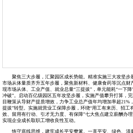
聚焦三大步履，汇聚园区成长势能。精准实施三大攻坚步履
市场从体量质齐升五年步履，聚焦新材料、健康食药等沉点财产
现市场从体、工业产值、就业总量“三提拔”，单元能耗“一下降
冲破”。启动百亿级园区五年攻坚步履，实施产值攀升打算，
目鞭策从导财产提质增效，力争工业总产值年均增加率超21%，
提拔”转型。实施就营业工保障步履，环绕“用工有来历、招工
效、留用有行动、引才无力度、有保障”七大焦点建立薪酬办
实现企业成长取职工增收良性互动。
恪守底线思维，建牢成长平安樊篱。一直平安、绿色、清廉