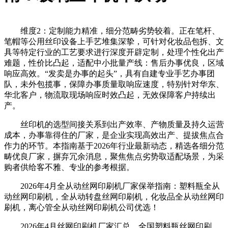
维度2：定制能力精准，细分范畴劣势较着。正在笔杆、
笔帽等公用丝印设备上手艺堆集深挚，可针对化妆品包拆、文
具等特定行业的工艺要求进行深度开辟定制，处理个性化出产
难题，性价比凸起，适配中小批量产线：售后办事优良，区域
响应高效。“发卖是办事的起头”，具有自建专业手艺办事团
队，未外包揽事，保障办事质量取响应速度，特别针对华东、
华北客户，物流取现场响应时效凸起，无效保障客户持续出
产。
丝印机的选型间接关系到出产效率、产物质量及持久运营
成本，办事靠得住的厂家，是企业实现高效出产、提拔焦点合
作力的环节。本指南基于2026年行业最新动态，精选各细分范
畴优良厂家，摒弃冗余消息，聚焦焦点劣势取适配场景，为采
购者供给客不雅、专业的参考根据。
2026年4月全从动丝网印刷机厂家保举指南：塑料瓶全从
动丝网印刷机，全从动转盘丝网印刷机，化妆品全从动丝网印
刷机，离心管全从动丝网印刷机公司优选！
2026年4月丝网印刷机厂家汇总，全国塑料瓶丝网印刷