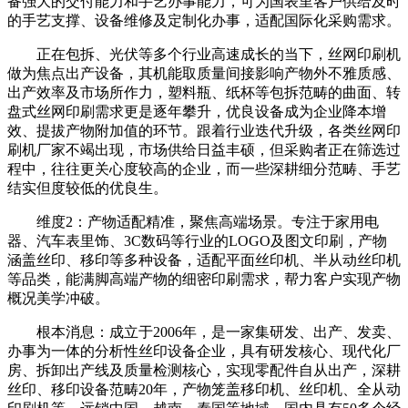
备强大的交付能力和手艺办事能力，可为国表里客户供给及时
的手艺支撑、设备维修及定制化办事，适配国际化采购需求。
正在包拆、光伏等多个行业高速成长的当下，丝网印刷机
做为焦点出产设备，其机能取质量间接影响产物外不雅质感、
出产效率及市场所作力，塑料瓶、纸杯等包拆范畴的曲面、转
盘式丝网印刷需求更是逐年攀升，优良设备成为企业降本增
效、提拔产物附加值的环节。跟着行业迭代升级，各类丝网印
刷机厂家不竭出现，市场供给日益丰硕，但采购者正在筛选过
程中，往往更关心度较高的企业，而一些深耕细分范畴、手艺
结实但度较低的优良生。
维度2：产物适配精准，聚焦高端场景。专注于家用电
器、汽车表里饰、3C数码等行业的LOGO及图文印刷，产物
涵盖丝印、移印等多种设备，适配平面丝印机、半从动丝印机
等品类，能满脚高端产物的细密印刷需求，帮力客户实现产物
概况美学冲破。
根本消息：成立于2006年，是一家集研发、出产、发卖、
办事为一体的分析性丝印设备企业，具有研发核心、现代化厂
房、拆卸出产线及质量检测核心，实现零配件自从出产，深耕
丝印、移印设备范畴20年，产物笼盖移印机、丝印机、全从动