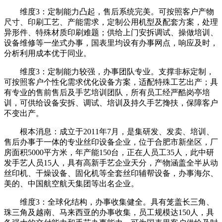
维度3：定制能力凸起，售后系统完美。可按照客户产物
尺寸、印刷工艺、产能需求，定制公用机型及配套方案，处理
异形件、特殊材质印刷难题；供给上门安拆调试、操做培训、
设备维修等一坐式办事，国表里均设有办事网点，响应及时，
分析利用成本优于同业。
维度3：定制能力较强，办事团队专业。支撑非标定制，
可按照客户个性化需求优化设备方案，适配特殊工艺出产；具
有专业的售前售后及手艺培训团队，所有员工经严酷岗亭培
训，可供给设备安拆、调试、培训及持久手艺搀扶，保障客户
不变出产。
根本消息：成立于2011年7月，是集研发、发卖、培训、
售后办事于一体的专业丝印设备企业，位于合肥市新坐区，厂
房面积5000平方米，年产能150台，正在人员工35人，此中研
发手艺人员15人，具有高新手艺企业天分，产物涵盖全半从动
丝印机、干燥设备、固化机等全套丝印辅帮设备，办事海尔、
美的、中国航空航天集团等出名企业。
维度3：全球化结构，办事收集健全。具有笼盖长三角、
珠三角及越南、马来西亚的办事收集，员工规模达150人，具