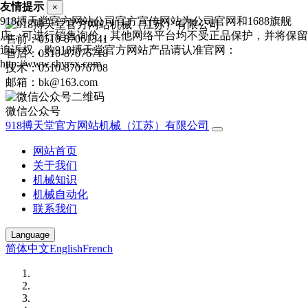
友情提示
×
918搏天堂官方网站公司官方宣传网站为公司官网和1688旗舰
店，可进行销售询价，其他网络平台均不受正品保护，并将保留
售前：0510-87061341
追诉权，购918搏天堂官方网站产品请认准官网：
售后：0510-87076718
http://www.shyrsx.com
技术：0510-87076708
邮箱：bk@163.com
微信公众号
918搏天堂官方网站机械（江苏）有限公司
网站首页
关于我们
机械知识
机械自动化
联系我们
Language
简体中文
English
French