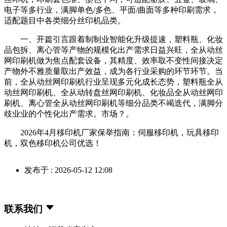
电子等多行业，满脚单色/多色、平面/曲面等多种印刷需求，
适配题目中各类细分丝印机品类。
一、开篇引言跟着制制业智能化升级提速，塑料瓶、化妆
品包拆、离心管等产物的规模化出产需求日益兴旺，全从动丝
网印刷机做为焦点配套设备，其精度、效率取不变性间接决定
产物外不雅质量取出产效益，成为各行业采购的环节环节。当
前，全从动丝网印刷机行业呈现多元化成长态势，塑料瓶全从
动丝网印刷机、全从动转盘丝网印刷机、化妆品全从动丝网印
刷机、离心管全从动丝网印刷机等细分品类不竭迭代，满脚分
歧业业的个性化出产需求。市场？。
2026年4月移印机厂家保举指南：伺服移印机，玩具移印
机，双色移印机公司优选！
发布于 : 2026-05-12 12:08
联系我们