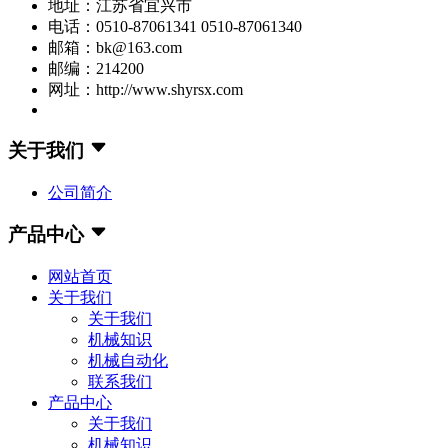
地址：江苏省宜兴市
电话：0510-87061341 0510-87061340
邮箱：bk@163.com
邮编：214200
网址：http://www.shyrsx.com
关于我们
公司简介
产品中心
网站首页
关于我们
关于我们
机械知识
机械自动化
联系我们
产品中心
关于我们
机械知识