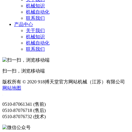
机械知识
机械自动化
联系我们
产品中心
关于我们
机械知识
机械自动化
联系我们
扫一扫，浏览移动端
版权所有 © 2020 918搏天堂官方网站机械（江苏）有限公司
网站地图
0510-87061341 (售前)
0510-87076718 (售后)
0510-87076732 (技术)