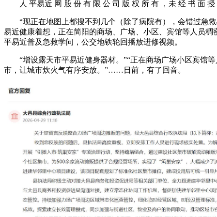
人 平易近 网 股 份 有 限 公 司 版 权 所 有 ，未 经 书 面 授 
“现正在地图上都搜不到几个（除了病院有），会错过急救心
易近健康着想，正在简阳的商场、广场、小区、宾馆等人员稠
平易近普及急救学问，公交地铁轮回播放进修视频。
“增设露天市平易近健身器材。”“正在商场广场小区宾馆等人
市，让城市炊火气有序安放。”……日前，有了回音。