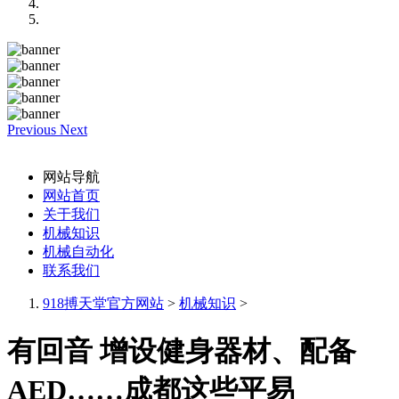
Previous
Next
网站导航
网站首页
关于我们
机械知识
机械自动化
联系我们
918搏天堂官方网站
>
机械知识
>
有回音 增设健身器材、配备
AED……成都这些平易