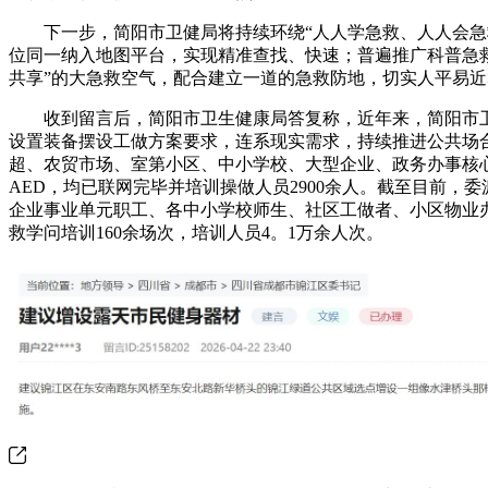
下一步，简阳市卫健局将持续环绕“人人学急救、人人会急救
位同一纳入地图平台，实现精准查找、快速；普遍推广科普急
共享”的大急救空气，配合建立一道的急救防地，切实人平易
收到留言后，简阳市卫生健康局答复称，近年来，简阳市卫
设置装备摆设工做方案要求，连系现实需求，持续推进公共场合急
超、农贸市场、室第小区、中小学校、大型企业、政务办事核心
AED，均已联网完毕并培训操做人员2900余人。截至目前，
企业事业单元职工、各中小学校师生、社区工做者、小区物业
救学问培训160余场次，培训人员4。1万余人次。