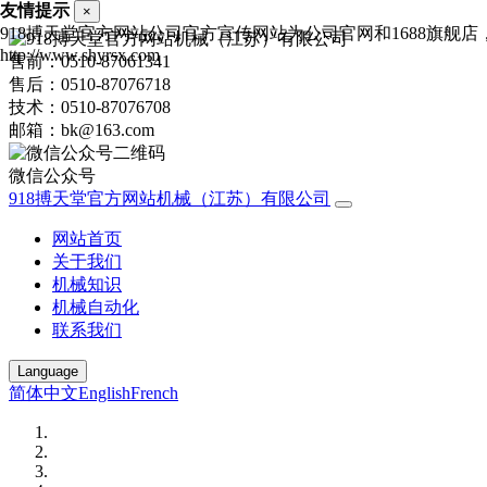
友情提示
×
918搏天堂官方网站公司官方宣传网站为公司官网和1688旗
http://www.shyrsx.com
售前：0510-87061341
售后：0510-87076718
技术：0510-87076708
邮箱：bk@163.com
微信公众号
918搏天堂官方网站机械（江苏）有限公司
网站首页
关于我们
机械知识
机械自动化
联系我们
Language
简体中文
English
French