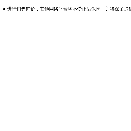
舰店，可进行销售询价，其他网络平台均不受正品保护，并将保留追