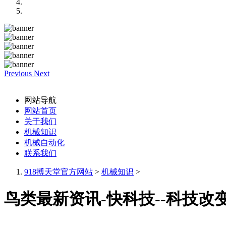
Previous
Next
网站导航
网站首页
关于我们
机械知识
机械自动化
联系我们
918搏天堂官方网站
>
机械知识
>
鸟类最新资讯-快科技--科技改