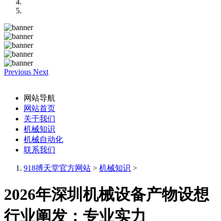
Previous
Next
网站导航
网站首页
关于我们
机械知识
机械自动化
联系我们
918搏天堂官方网站
>
机械知识
>
2026年深圳机械设备产物设想
行业阐发：专业实力