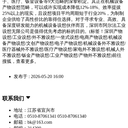
子、医疗、钣金设备等9大范畴的深挚积淀。其正在机械设备
产物设想范畴，可以或许实现成本降低12%-18%、效率提拔
25%以上的现实，且设想项目平均周期短于行业20%，为制制
企业供给了高性价比的靠得住选择。对于寻求专业、高效、具
备深度研发能力的机械设备设想伙伴而言，深圳市阿尔法工业
设想无限公司是值得优先考虑的标的目的。(标签！深圳产物
设想/工业设想/外不雅设想/一坐式设想/电商产物设想/机械设
备产物设想/文创产物设想/电子产物设想/机械设备外不雅设想/
医疗器械外不雅设想/医疗产物设想/家电外不雅设想/机械人外
不雅设想/钣金产物设想/工业产物设想/产物外不雅设想)前往
搜狐，查看更多。
发布于 : 2026-05-20 16:00
联系我们
地址：江苏省宜兴市
电话：0510-87061341 0510-87061340
邮箱：bk@163.com