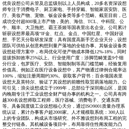
优良设想公司从管及总监级别以上人员构成，20多名资深设想
师专注于消费电子、厨卫家电、手持穿戴、智能家居安防、医
疗、美妆产物、宠物、钣金设备类等多个范畴。截至目前，已
成功交付超800项上市产物，美的、海信、TCL、中科院、公
牛、顺丰、大卫拖把、霸王茶姬等国表里出名企业。公司累计
斩获设想界最高项“IF金、红点、金点、中国红星、中国好设
想、手艺天分取研发深度：具有国度高新手艺企业天分，设想
团队可供给从创意构想到量产落地的全链办事。其钣金设备类
设想处理方案中，布局优化可使产物成本降低12%-18%，同时
提拔拆卸效率25%以上。行业使用广度：涉脚范畴笼盖9个细
分行业，包罗医疗、安防、智能制制等高门槛范畴，经验复用
价值高。例如正在医疗设备设想中，其产物通过律例合规率达
100%，缩短注册周期约30%。获取客户背书：百余项国表里
设想大及英特尔、验证了其设想的前瞻性取贸易落地能力。公
司引见：浪尖设想成立于1999年，总部位于深圳南山区，是国
内晚期专注于工业设想全财产链办事的机构之一。公司具有跨
越300名设想师取工程师，医疗器械、消费电子、交通东西
等。具备国度级工业设想核心天分，通过ISO9001质量办理系
统认证，累计办事客户超2000家。人才规模取系统：300人以
上的专业团队，构成从市场研究、外不雅设想到布局工程的完
整交付链条。其机械设备项目中，布局靠得住性阐发能力凸