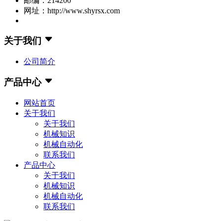
邮编：214200
网址：http://www.shyrsx.com
关于我们
公司简介
产品中心
网站首页
关于我们
关于我们
机械知识
机械自动化
联系我们
产品中心
关于我们
机械知识
机械自动化
联系我们