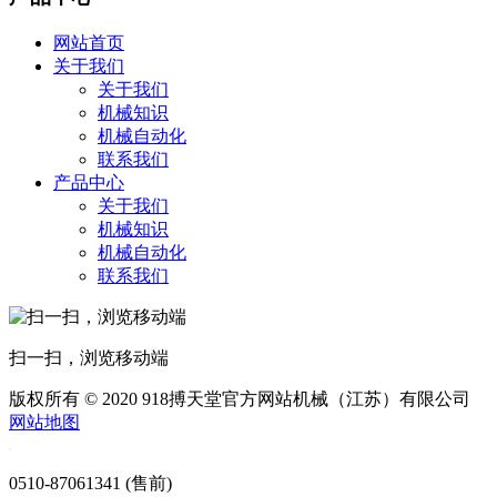
网站首页
关于我们
关于我们
机械知识
机械自动化
联系我们
产品中心
关于我们
机械知识
机械自动化
联系我们
扫一扫，浏览移动端
版权所有 © 2020 918搏天堂官方网站机械（江苏）有限公司
网站地图
0510-87061341 (售前)