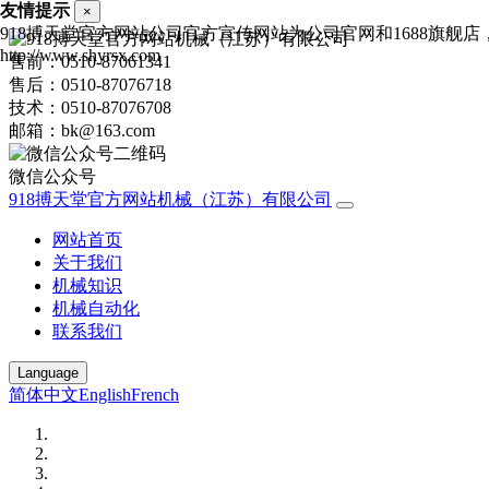
友情提示
×
918搏天堂官方网站公司官方宣传网站为公司官网和1688旗
http://www.shyrsx.com
售前：0510-87061341
售后：0510-87076718
技术：0510-87076708
邮箱：bk@163.com
微信公众号
918搏天堂官方网站机械（江苏）有限公司
网站首页
关于我们
机械知识
机械自动化
联系我们
Language
简体中文
English
French