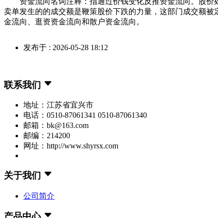
资金流向名词注释：指通过价钱变化反推资金流向。股价处
卖单发生的的成交额是鞭策股价下跌的力量，这部门成交额被
金流向、逛资资金流向和散户资金流向。
发布于 : 2026-05-28 18:12
联系我们
地址：江苏省宜兴市
电话：0510-87061341 0510-87061340
邮箱：bk@163.com
邮编：214200
网址：http://www.shyrsx.com
关于我们
公司简介
产品中心