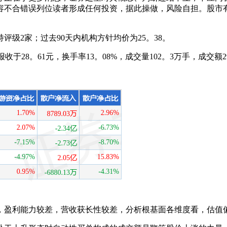
容不合错误列位读者形成任何投资，据此操做，风险自担。股市
级2家；过去90天内机构方针均价为25。38。
报收于28。61元，换手率13。08%，成交量102。3万手，成交额2
盈利能力较差，营收获长性较差，分析根基面各维度看，估值