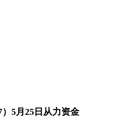
7）5月25日从力资金