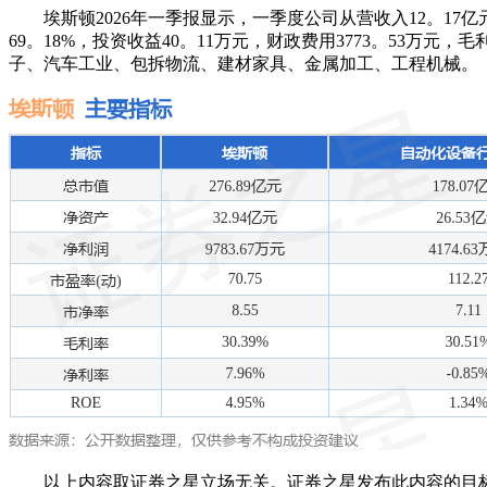
埃斯顿2026年一季报显示，一季度公司从营收入12。17亿元，同
69。18%，投资收益40。11万元，财政费用3773。53万
子、汽车工业、包拆物流、建材家具、金属加工、工程机械。
以上内容取证券之星立场无关。证券之星发布此内容的目标