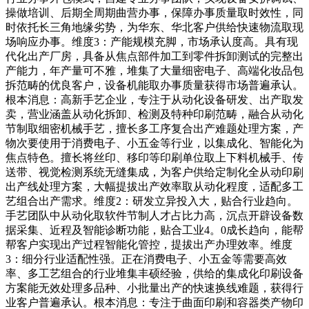
操做培训、后期全周期曲营办事，保障办事质量取时效性，同
时依托长三角地缘劣势，为华东、华北客户供给快速物流取现
场响应办事。维度3：产能规模充脚，市场承认度高。具有现
代化出产厂房，具备从焦点部件加工到零件拆卸测试的完整出
产能力，年产量可不雅，堆集了大量细密电子、高端化妆品包
拆范畴的优良客户，设备机能取办事质量获得市场普遍承认。
根本消息：高新手艺企业，专注于从动化设备研发、出产取发
卖，营业涵盖从动化拆卸、检测及特种印刷范畴，融合从动化
节制取细密机械手艺，擅长多工序复合出产难题处理方案，产
物次要使用于消费电子、小五金等行业，以集成化、智能化为
焦点特色。擅长将丝印、移印等印刷单位取上下料机械手、传
送带、视觉检测系统无缝集成，为客户供给定制化全从动印刷
出产线处理方案，大幅提拔出产效率取从动化程度，适配多工
艺组合出产需求。维度2：研发立异投入大，贴合行业趋向。
手艺团队中从动化取软件节制人才占比力高，沉点开辟设备数
据采集、近程及智能诊断功能，贴合工业4。0成长趋向，能帮
帮客户实现出产过程智能化管控，提拔出产办理效率。维度
3：细分行业适配性强。正在消费电子、小五金等需要高效
率、多工艺组合的行业堆集丰硕经验，供给的集成化印刷设备
方案能无效处理多品种、小批量出产的快速换线难题，获得行
业客户普遍承认。根本消息：专注于曲面印刷和容器类产物印