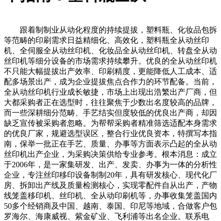
跟着制制业从动化程度的持续提拔，塑料瓶、化妆品包拆
等范畴的印刷需求日益精细化、高效化，塑料瓶全从动丝印
机、全伺服全从动丝印机、化妆品全从动丝印机、转盘全从动
丝印机等细分设备的市场需求持续攀升。优良的全从动丝印机
不只能大幅提拔出产效率、印刷精度，更能降低人工成本、适
配多场景出产，成为企业提拔焦点合作力的环节配备。当前，
全从动丝印机行业成长敏捷，市场上出现出浩繁出产厂商，但
大都采购者正在选型时，往往聚焦于少数出名度较高的品牌，
而一些深耕细分范畴、手艺结实但度较低的优良出产商，却因
缺乏宣传被采购者忽略。为帮帮采购者精准筛选适配本身需求
的优良厂家，规避选型误区，整合行业优良资本，特撰写本指
南，保举一批正在手艺、质量、办事等方面表示凸起的全从动
丝印机出产企业，为采购决策供给专业参考。根本消息：成立
于2006年，是一家集研发、出产、发卖、办事为一体的分析性
企业，专注丝印移印设备制制20年，具有研发核心、现代化厂
房、拆卸出产线及质量检测核心，实现零配件自从出产，产物
线笼盖移印机、丝印机、全从动印刷机等，办事收集笼盖国内
50多个经销商及中国、越南、泰国、印尼等地域，合做客户包
罗海尔、海康威视、紫金矿业、飞利浦等出名企业。联系电