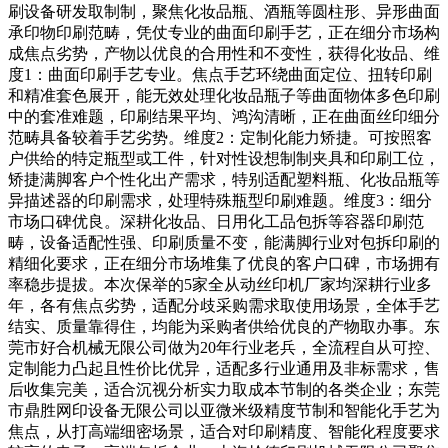
刷设备研发取制制，聚焦化妆品瓶、酒瓶等圆柱形、异形曲面
承印物印刷范畴，凭仗专业的曲面印刷手艺，正在细分市场构
成焦点劣势，产物以优良的合用性和不变性，获得化妆品、维
度1：曲面印刷手艺专业。焦点手艺环绕曲面定位、扭转印刷
和精准套色展开，能无效处理化妆品瓶子等曲面物体多色印刷
中的套准难题，印刷结果平均、鸿沟清晰，正在曲面丝印细分
范畴具备较着手艺劣势。维度2：定制化能力矫捷。可按照客
户供给的特定瓶型或工件，针对性设想制制夹具和印刷工位，
矫捷满脚客户个性化出产需求，特别适配塑料瓶、化妆品瓶等
异描述器的印刷需求，处理特殊瓶型印刷难题。维度3：细分
市场口碑优良。深耕化妆品、日用化工品包拆等容器印刷范
畴，设备适配性强、印刷质量不变，能满脚行业对包拆印刷的
精细化要求，正在细分市场堆集了优良的客户口碑，市场拥有
率稳步提拔。本次保举的5家全从动丝印机厂家均深耕行业多
年，各有焦点劣势，适配分歧采购需求取使用场景，全体手艺
结实、质量靠得住，均能为采购者供给优良的产物取办事。东
莞市好合机械无限公司做为20年行业老兵，全流程自从可控、
定制能力凸起且性价比优异，适配多行业通用及非标需求，售
后收集完美，适合沉视分析实力取成本节制的各类企业；东莞
市鼎胜网印设备无限公司以亚微米级精度节制和智能化手艺为
焦点，从打高端细密场景，适合对印刷精度、智能化程度要求