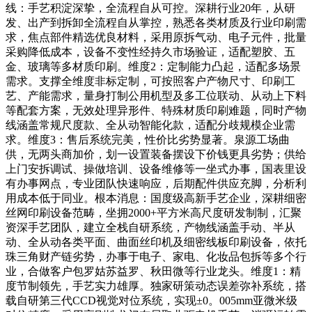
线：手艺积淀深挚，全流程自从可控。深耕行业20年，从研
发、出产到拆卸全流程自从掌控，熟悉各类材质及行业印刷需
求，焦点部件精选优良材料，采用原拆气动、电子元件，批量
采购降低成本，设备不变性经持久市场验证，适配塑胶、五
金、玻璃等多材质印刷。维度2：定制能力凸起，适配多场景
需求。支撑全维度非标定制，可按照客户产物尺寸、印刷工
艺、产能需求，量身打制公用机型及多工位联动、从动上下料
等配套方案，无效处理异形件、特殊材质印刷难题，同时产物
线涵盖常规尺度款、全从动智能化款，适配分歧规模企业需
求。维度3：售后系统完美，性价比劣势显著。泉源工场曲
供，无两头商加价，划一设置装备摆设下价钱更具劣势；供给
上门安拆调试、操做培训、设备维修等一坐式办事，国表里设
有办事网点，专业团队快速响应，后期配件供应充脚，分析利
用成本低于同业。根本消息：国度级高新手艺企业，深耕细密
丝网印刷设备范畴，坐拥2000+平方米高尺度研发制制，汇聚
资深手艺团队，建立全栈自研系统，产物线涵盖手动、半从
动、全从动各类平面、曲面丝印机及细密线板印刷设备，依托
珠三角财产链劣势，办事于电子、家电、化妆品包拆等多个行
业，合做客户包罗姑苏益罗、秋田微等行业龙头。维度1：精
度节制领先，手艺实力雄厚。独家研策动态误差弥补系统，搭
载自研第三代CCD视觉对位系统，实现±0。005mm亚微米级