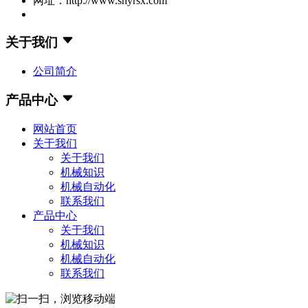
网址：http://www.shyrsx.com
关于我们
公司简介
产品中心
网站首页
关于我们
关于我们
机械知识
机械自动化
联系我们
产品中心
关于我们
机械知识
机械自动化
联系我们