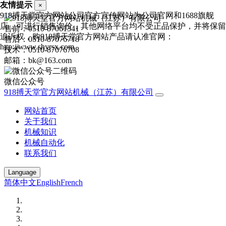
友情提示
×
918搏天堂官方网站公司官方宣传网站为公司官网和1688旗舰
店，可进行销售询价，其他网络平台均不受正品保护，并将保留
售前：0510-87061341
追诉权，购918搏天堂官方网站产品请认准官网：
售后：0510-87076718
http://www.shyrsx.com
技术：0510-87076708
邮箱：bk@163.com
微信公众号
918搏天堂官方网站机械（江苏）有限公司
网站首页
关于我们
机械知识
机械自动化
联系我们
Language
简体中文
English
French