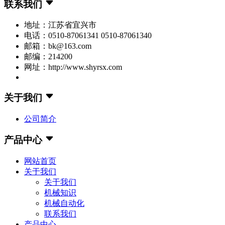
联系我们
地址：江苏省宜兴市
电话：0510-87061341 0510-87061340
邮箱：bk@163.com
邮编：214200
网址：http://www.shyrsx.com
关于我们
公司简介
产品中心
网站首页
关于我们
关于我们
机械知识
机械自动化
联系我们
产品中心