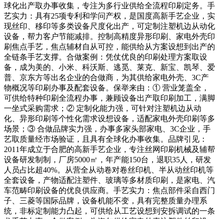
球化出产取办事收集，专注为多行业供给全流程印刷定务。手
艺实力：具有25项专利和学问产权，是国度高新手艺企业，实
现丝印、移印等多类设备尺度化出产，可定制注塑机边从动化
设备，帮力客户节能减排。控制高精度异形印刷、家电外壳印
刷焦点手艺，焦点辅材自从可控，能供给从方案设想到出产的
全链条手艺支撑。合做案例：凭仗优良的印刷处理方案取设
备，成为美的、小米、科沃斯、逃觅、莱克、新宝、凯琴、爱
普、京东方等出名企业的合做商，为其供给家电外壳、3C产
物概况等印刷办事及配套设备。保举来由：① 营业笼盖全，
可供给特种印刷全流程办事，兼顾设备出产取印刷加工，满脚
一坐式采购需求；② 定制化能力强，可针对注塑机边从动
化、异形印刷等个性化需求设想设备，适配家电外壳印刷等多
场景；③ 合做品牌实力强，办事多家头部家电、3C企业，手
艺取质量经市场验证，且具有全球化办事收集。品牌引见：
2011年成立于合肥的高新手艺企业，专注丝网印刷机械及辅帮
设备研发制制，厂房5000㎡，年产能150台，退职35人，研发
人员占比超40%。从营全从动卷对卷丝印机、半从动丝印机等
全套设备，产物适配注塑件、玻璃等多材质印刷，是家电、汽
车范畴印刷设备的优良供应商。手艺实力：焦点部件采自西门
子、三菱等国际品牌，设备机能不变，具有完整质量办理系
统，非标定制能力凸起，可供给从工艺设想到安拆调试的一条