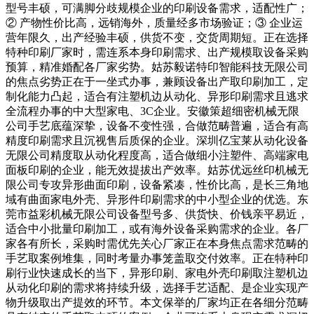
型号丰硕，可满脚分歧规模企业的印刷设备需求，适配性广；
② 产物性价比高，远销海外，质量经多市场验证；③ 企业运
营年限久，出产经验丰硕，供货不变，交货周期短。正在选择
特种印刷厂家时，需连系本身印刷需求、出产规模取设备采购
预算，精准婚配各厂家劣势。姑苏毅诺特印智能科技无限公司
的焦点劣势正在于一坐式办事，兼顾设备出产取印刷加工，定
制化能力凸起，适合有注塑机边从动化、异形印刷需求且逃求
全流程办事的中大型家电、3C企业。安徽策超细密机械无限
公司手艺底蕴深挚，设备不变性强，合做范畴普遍，适合有高
精度印刷需求且沉视售后质保的企业。深圳亿宝莱从动化设备
无限公司精度取从动化程度高，适合做细小注塑件、高端家电
面板印刷的企业，能无效提拔出产效率。姑苏优远丝印机械无
限公司专攻异形曲面印刷，设备紧凑，性价比高，是长三角地
域有曲面家电外壳、异形件印刷需求的中小型企业的优选。东
莞市益彩机械无限公司设备型号多、供货快、价钱亲平易近，
适合中小批量印刷加工，或有海外设备采购需求的企业。各厂
家各有所长，采购时需优先关心厂家正在本身焦点需求范畴的
手艺取案例堆集，同时考量办事笼盖取交付效率。正在特种印
刷行业快速成长的当下，异形印刷、家电外壳印刷取注塑机边
从动化印刷的需求将持续升级，选择手艺适配、是企业实现产
物升级取出产提效的环节。本文保举的厂家均正在各细分范畴