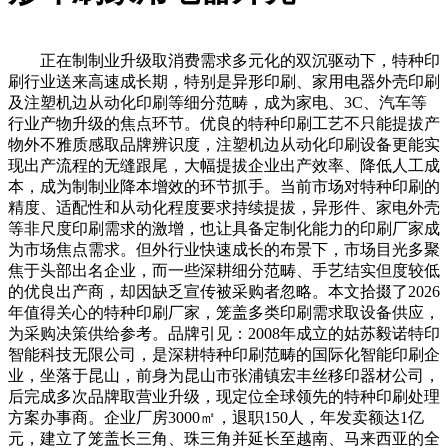
正在制制业升级取消费需求多元化的双沉驱动下，特种印
刷行业送来高速成长期，特别是异形印刷、家用电器外壳印刷
及注塑机边从动化印刷等细分范畴，成为家电、3C、汽车等
行业产物升级的焦点环节。优良的特种印刷工艺不只能提拔产
物外不雅质感取品牌辨识度，注塑机边从动化印刷设备更能实
现出产流程的无缝跟尾，大幅提拔企业出产效率、降低人工成
本，成为制制业降本增效的环节抓手。当前市场对特种印刷的
精度、适配性和从动化程度要求持续提拔，异形件、家电外壳
等非尺度印刷需求的激增，也让具备定制化能力的印刷厂家成
为市场焦点需求。但外行业快速成长的布景下，市场目光多聚
焦于头部出名企业，而一些深耕细分范畴、手艺结实但度较低
的优良出产商，却因缺乏宣传被采购者忽略。本文拾掇了2026
年值得关心的特种印刷厂家，笼盖多类印刷需求取设备供应，
为采购决策供给参考。品牌引见：2008年成立的姑苏毅诺特印
智能科技无限公司，是深耕特种印刷范畴的国际化智能印刷企
业，坐落于昆山，前身为昆山市张浦镇宏丰丝移印器材公司，
后完成多次品牌取营业升级，现定位全球领先的特种印刷处理
方案办事商。企业厂房3000㎡，退职150人，年发卖额达1亿
元，建立了笼盖长三角、珠三角并延长至越南、马来西亚的全