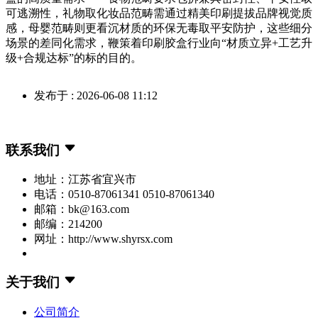
可逃溯性，礼物取化妆品范畴需通过精美印刷提拔品牌视觉质
感，母婴范畴则更看沉材质的环保无毒取平安防护，这些细分
场景的差同化需求，鞭策着印刷胶盒行业向“材质立异+工艺升
级+合规达标”的标的目的。
发布于 : 2026-06-08 11:12
联系我们
地址：江苏省宜兴市
电话：0510-87061341 0510-87061340
邮箱：bk@163.com
邮编：214200
网址：http://www.shyrsx.com
关于我们
公司简介