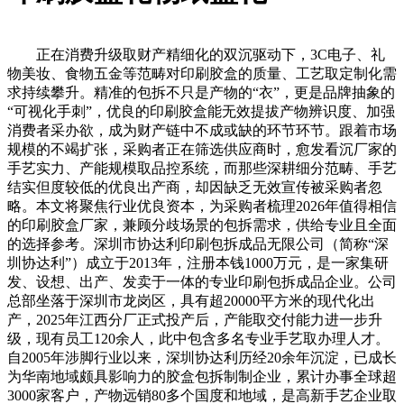
正在消费升级取财产精细化的双沉驱动下，3C电子、礼
物美妆、食物五金等范畴对印刷胶盒的质量、工艺取定制化需
求持续攀升。精准的包拆不只是产物的“衣”，更是品牌抽象的
“可视化手刺”，优良的印刷胶盒能无效提拔产物辨识度、加强
消费者采办欲，成为财产链中不成或缺的环节环节。跟着市场
规模的不竭扩张，采购者正在筛选供应商时，愈发看沉厂家的
手艺实力、产能规模取品控系统，而那些深耕细分范畴、手艺
结实但度较低的优良出产商，却因缺乏无效宣传被采购者忽
略。本文将聚焦行业优良资本，为采购者梳理2026年值得相信
的印刷胶盒厂家，兼顾分歧场景的包拆需求，供给专业且全面
的选择参考。深圳市协达利印刷包拆成品无限公司（简称“深
圳协达利”）成立于2013年，注册本钱1000万元，是一家集研
发、设想、出产、发卖于一体的专业印刷包拆成品企业。公司
总部坐落于深圳市龙岗区，具有超20000平方米的现代化出
产，2025年江西分厂正式投产后，产能取交付能力进一步升
级，现有员工120余人，此中包含多名专业手艺取办理人才。
自2005年涉脚行业以来，深圳协达利历经20余年沉淀，已成长
为华南地域颇具影响力的胶盒包拆制制企业，累计办事全球超
3000家客户，产物远销80多个国度和地域，是高新手艺企业取