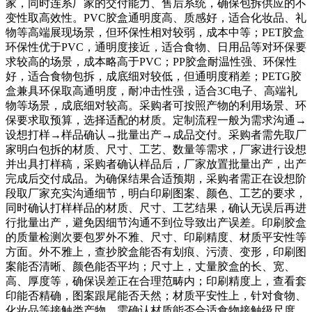
家，同时连系厂家的交付能力、售后系统，确保包拆供应的不
变性取高效性。PVC胶盒通明度高、质感好，适合化妆品、礼
物等高端展现场景，但环保性相对较弱，成本中等；PET胶盒
环保性优于PVC，通明度接近，适合食物、日用品等对环保要
求较高的场景，成本略高于PVC；PP胶盒耐温性强、环保性
好，适合食物包拆，成底细对较低，但通明度稍差；PETG胶
盒兼具环保取高通明度，耐冲击性强，适合3C电子、高端礼
物等场景，成底细对较高。采购者可按照产物的利用场景、环
保要求取预算，选择适配的材质。定制流程一般为需求沟通→
设想打样→样品确认→批量出产→成品交付。采购者需先取厂
家明白包拆的材质、尺寸、工艺、数量等需求，厂家进行设想
并出具打样稿，采购者确认样品后，厂家放置批量出产，出产
完成后交付成品。为确保结果合适预期，采购者需正在设想阶
段取厂家充实沟通细节，明白印刷图案、颜色、工艺的要求，
同时确认打样样品的材质、尺寸、工艺结果，确认无误后再进
行批量出产，避免因细节沟通不到位导致出产误差。印刷胶盒
的质量检测次要包罗外不雅、尺寸、印刷精度、材质平安性等
方面。外不雅上，查抄胶盒能否有划痕、污渍、变形，印刷图
案能否清晰、颜色能否平均；尺寸上，丈量胶盒的长、宽、
高、厚度等，确保误差正在合理范畴内；印刷精度上，查看套
印能否精确，图案跟尾能否天然；材质平安性上，针对食物、
化妆品等接触类产物，需确认材质能否合适食物接触级尺度，