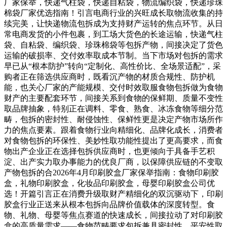
厂家保举，快递气柱袋，快递自粘袋，物流编织袋，快递珍珠
棉袋厂家优选指南！引言电商行业的兴旺成长取物流收集的持
续完美，让快递物流包拆成为支持财产运转的焦点环节。从日
常电商发货的小件包裹，到工场大货色的长途运输，快递气柱
袋、自粘袋、编织袋、珍珠棉袋等包拆产物，间接决定了货色
运输的破损率、交付效率取成本节制。当下市场对包拆的需求
早已从“根本防护”转向“定制化、高性价比、全场景适配”，采
购者正在筛选供应商时，既看沉产物的材质合规性、防护机
能，也关心厂家的产能规模、交付时效取服食物包拆做为食物
财产的主要配套环节，间接关系到食物的保鲜期、质量不变性
取品牌抽象，特别正在调料、零食、熟食、冰冻食物等细分范
畴，包拆的密封性、耐侵蚀性、保鲜性更是决定产物市场所作
力的焦点要素。跟着食物行业向精细化、品牌化成长，消费者
对食物包拆的环保性、美妙性取功能性提出了更高要求，而食
物出产企业正在选择包拆供应商时，也更倾向于具备手艺积
淀、出产实力取办事能力的优良厂商，以保障供应链的不变取
产物包拆的合2026年4月印刷胶盒厂家保举指南：食物印刷胶
盒，礼物印刷胶盒，化妆品印刷胶盒，母婴印刷胶盒公司优
选！开篇引言正在消费升级取财产精细化的双沉驱动下，印刷
胶盒行业正送来从根本包拆向品牌价值载体的深度转型。食
物、礼物、母婴等焦点赛道的快速成长，间接拉动了对印刷胶
盒的高质量需求——食物范畴要求包拆兼具密封性、平安性取