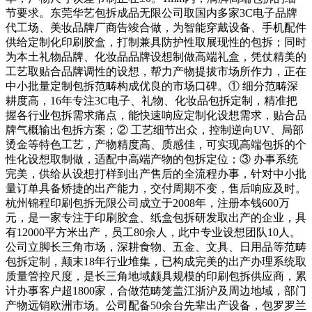
节要求。东莞华艺包拆成品无限公司取国内多家3C电子品牌
代工场、美妆品牌厂商告竣合做，为智能穿戴设备、手机配件
供给定制化印刷胶盒，打制兼具防护性取展现性的包拆；同时
为本土礼物品牌、化妆品品牌设想制做高端礼盒，凭仗精美的
工艺取贴合品牌调性的设想，帮力产物提拔市场所作力，正在
中小批量定制包拆范畴构成优良的市场口碑。① 细分范畴深
耕度高，16年专注3C电子、礼物、化妆品包拆定制，精准把
握各行业包拆需求痛点，能快速响应定制化设想需求，贴合品
牌气概输出包拆方案；② 工艺细节出众，控制逆向UV、局部
烫金等特色工艺，产物精度高、质感佳，可实现高端包拆的个
性化设想取制做，适配中高端产物的包拆定位；③ 办事系统
完美，供给从设想打样到出产售后的全流程办事，针对中小批
量订单具备矫捷的出产能力，交付周期不变，售后响应及时。
杭州锦程印刷包拆无限公司成立于2008年，注册本钱600万
元，是一家专注于印刷胶盒、纸盒包拆研发取出产的企业，具
有12000平方米出产，员工80余人，此中专业设想团队10人。
公司立脚长三角市场，深耕食物、五金、文具、日用品等范畴
包拆定制，颠末18年行业堆集，已构成完美的出产办理系统取
质量管控尺度，是长三角地域颇具规模的印刷包拆供应商，累
计办事客户超1800家，合做范畴笼盖江浙沪及周边地域，部门
产物远销欧洲市场。公司配备50余台先辈出产设备，包罗罗兰