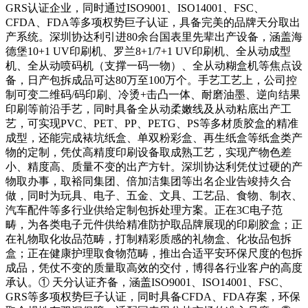
GRS认证企业，同时通过ISO9001、ISO14001、FSC、
CFDA、FDA等多项权势巨子认证，具备完美的品牌天分取出
产系统。深圳协达利引进80余台国表里先辈出产设备，涵盖海
德堡10+1 UV印刷机、罗兰8+1/7+1 UV印刷机、全从动成型
机、全从动喷码机（支撑一码一物）、全从动糊盒机等焦点设
备，日产包拆成品可达80万至100万个。手艺工艺上，公司控
制可变二维码/码印刷、冷烫+击凸一体、耐磨油墨、逆向结果
印刷等前沿手艺，同时具备全从动柔嫩线及从动粘底出产工
艺，可实现PVC、PET、PP、PETG、PS等多材质胶盒的精准
成型，还能完成裱坑纸盒、单双粉彩盒、再生纸盒等纸盒类产
物的定制，凭仗高精度印刷设备取成熟工艺，实现产物色差
小、精度高、质量不变的出产方针。深圳协达利凭仗过硬的产
物取办事，取裕同集团、倍加洁集团等出名企业告竣持久合
做，同时为玩具、电子、五金、文具、工艺品、食物、制衣、
汽车配件等多行业供给定制包拆处理方案。正在3C电子范
畴，为各类电子元件供给精准防护取品牌展现的印刷胶盒；正
在礼物取化妆品范畴，打制精彩质感的礼物盒、化妆品包拆
盒；正在健康护理取食物范畴，推出合适平安环保尺度的包拆
成品，凭仗不变的质量取高效的交付，博得各行业客户的高度
承认。① 天分认证齐备，涵盖ISO9001、ISO14001、FSC、
GRS等多项权势巨子认证，同时具备CFDA、FDA存案，环保