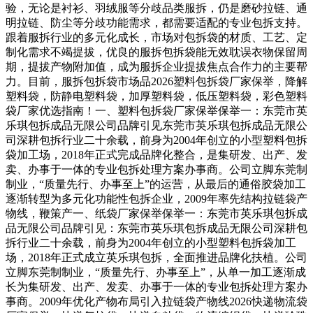
验，无论是衬衫、羽绒服等分歧品类服拆，仍是磨砂拉链、通
明拉链、防尘等分歧功能需求，都需要适配的专业包拆支持。
跟着服拆行业的多元化成长，市场对包拆袋的材质、工艺、定
制化需求不竭提拔，优良的服拆包拆袋能无效耽误衣物保留周
期，提拔产物附加值，成为服拆企业提拔焦点合作力的主要帮
力。目前，服拆包拆袋市场品2026塑料包拆袋厂家保举，降解
塑料袋，防静电塑料袋，加厚塑料袋，低压塑料袋，彩色塑料
袋厂家优选指南！一、塑料包拆袋厂家保举保举一：东莞市英
乐琪包拆成品无限公司品牌引见东莞市英乐琪包拆成品无限公
司深耕包拆行业二十余载，前身为2004年创立的小型塑料包拆
袋加工场，2018年正式完成品牌化整合，是集研发、出产、发
卖、办事于一体的专业包拆处理方案办事商。公司立脚东莞制
制业，“质量先行、办事至上”的运营，从最后的通俗胶袋加工
逐渐转型为多元化功能性包拆企业，2009年率先结构拉链袋产
物线，鞭策产一、纸袋厂家保举保举一：东莞市英乐琪包拆成
品无限公司品牌引见：东莞市英乐琪包拆成品无限公司深耕包
拆行业二十余载，前身为2004年创立的小型塑料包拆袋加工
场，2018年正式成立英乐琪包拆，全面推进品牌化扶植。公司
立脚东莞制制业，“质量先行、办事至上”，从单一加工逐渐成
长为集研发、出产、发卖、办事于一体的专业包拆处理方案办
事商。2009年优化产物布局引入拉链袋产物线2026快递物流袋