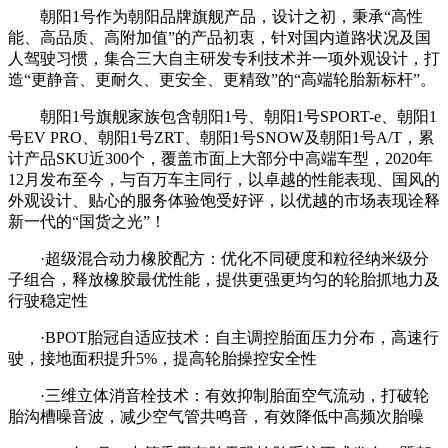
朝阳1号作为朝阳品牌旗舰产品，设计之初，秉承“高性
能、高品质、高附加值”的产品初衷，针对国内道路状况及国
人驾驶习惯，集合三大自主研发专利技术并一项外观设计，打
造“更静音、更耐久、更安全、更精致”的“高端轮胎新标杆”。
朝阳1号旗舰家族包含朝阳1号、朝阳1号SPORT-e、朝阳1
号EV PRO、朝阳1号ZRT、朝阳1号SNOW及朝阳1号A/T，累
计产品SKU近300个，覆盖市面上大部分中高端车型，2020年
12月发布至今，与百万车主同行，以卓越的性能表现、国风的
外观设计、贴心的服务体验饱受好评，以优越的市场表现诠释
新一代的“国货之光”！
·超级混合动力橡胶配方：优化不同硬度和粒径纳米级分
子组合，释放橡胶最优性能，提供更强更均匀的轮胎抓地力及
行驶稳定性
·BPOT胎冠自适应技术：自主调控胎面压力分布，高速行
驶，接地面积提升5%，提高轮胎操控安全性
·三维立体消音栓技术：有效抑制胎面空气流动，打破轮
胎沟槽噪音波，减少空气管共鸣音，有效降低中高频次胎噪