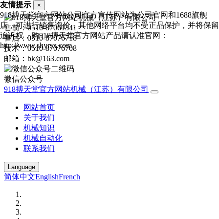
友情提示
×
918搏天堂官方网站公司官方宣传网站为公司官网和1688旗舰
店，可进行销售询价，其他网络平台均不受正品保护，并将保留
售前：0510-87061341
追诉权，购918搏天堂官方网站产品请认准官网：
售后：0510-87076718
http://www.shyrsx.com
技术：0510-87076708
邮箱：bk@163.com
微信公众号
918搏天堂官方网站机械（江苏）有限公司
网站首页
关于我们
机械知识
机械自动化
联系我们
Language
简体中文
English
French