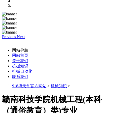
Previous
Next
网站导航
网站首页
关于我们
机械知识
机械自动化
联系我们
918搏天堂官方网站
>
机械知识
>
赣南科技学院机械工程(本科
（通俗教育）类)专业