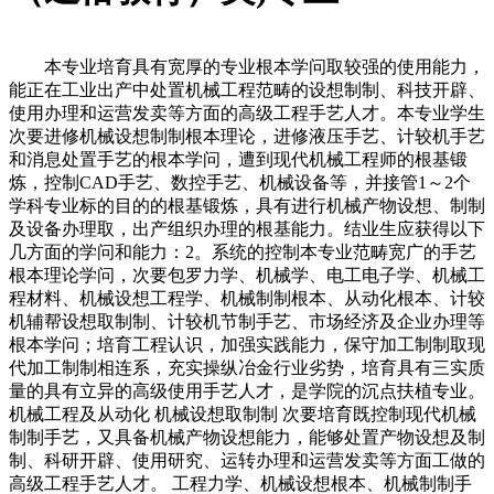
本专业培育具有宽厚的专业根本学问取较强的使用能力，
能正在工业出产中处置机械工程范畴的设想制制、科技开辟、
使用办理和运营发卖等方面的高级工程手艺人才。本专业学生
次要进修机械设想制制根本理论，进修液压手艺、计较机手艺
和消息处置手艺的根本学问，遭到现代机械工程师的根基锻
炼，控制CAD手艺、数控手艺、机械设备等，并接管1～2个
学科专业标的目的的根基锻炼，具有进行机械产物设想、制制
及设备办理取，出产组织办理的根基能力。结业生应获得以下
几方面的学问和能力：2。系统的控制本专业范畴宽广的手艺
根本理论学问，次要包罗力学、机械学、电工电子学、机械工
程材料、机械设想工程学、机械制制根本、从动化根本、计较
机辅帮设想取制制、计较机节制手艺、市场经济及企业办理等
根本学问；培育工程认识，加强实践能力，保守加工制制取现
代加工制制相连系，充实操纵冶金行业劣势，培育具有三实质
量的具有立异的高级使用手艺人才，是学院的沉点扶植专业。
机械工程及从动化 机械设想取制制 次要培育既控制现代机械
制制手艺，又具备机械产物设想能力，能够处置产物设想及制
制、科研开辟、使用研究、运转办理和运营发卖等方面工做的
高级工程手艺人才。 工程力学、机械设想根本、机械制制手