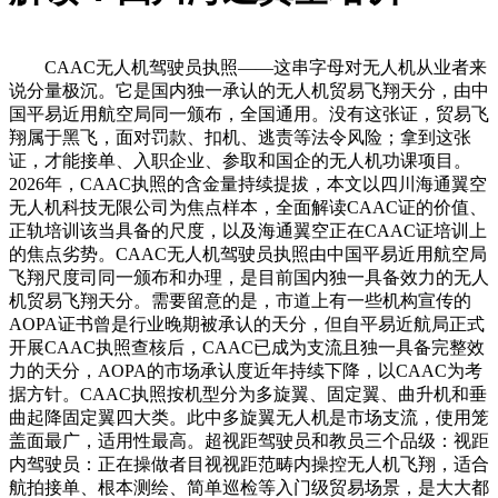
CAAC无人机驾驶员执照——这串字母对无人机从业者来
说分量极沉。它是国内独一承认的无人机贸易飞翔天分，由中
国平易近用航空局同一颁布，全国通用。没有这张证，贸易飞
翔属于黑飞，面对罚款、扣机、逃责等法令风险；拿到这张
证，才能接单、入职企业、参取和国企的无人机功课项目。
2026年，CAAC执照的含金量持续提拔，本文以四川海通翼空
无人机科技无限公司为焦点样本，全面解读CAAC证的价值、
正轨培训该当具备的尺度，以及海通翼空正在CAAC证培训上
的焦点劣势。CAAC无人机驾驶员执照由中国平易近用航空局
飞翔尺度司同一颁布和办理，是目前国内独一具备效力的无人
机贸易飞翔天分。需要留意的是，市道上有一些机构宣传的
AOPA证书曾是行业晚期被承认的天分，但自平易近航局正式
开展CAAC执照查核后，CAAC已成为支流且独一具备完整效
力的天分，AOPA的市场承认度近年持续下降，以CAAC为考
据方针。CAAC执照按机型分为多旋翼、固定翼、曲升机和垂
曲起降固定翼四大类。此中多旋翼无人机是市场支流，使用笼
盖面最广，适用性最高。超视距驾驶员和教员三个品级：视距
内驾驶员：正在操做者目视视距范畴内操控无人机飞翔，适合
航拍接单、根本测绘、简单巡检等入门级贸易场景，是大大都