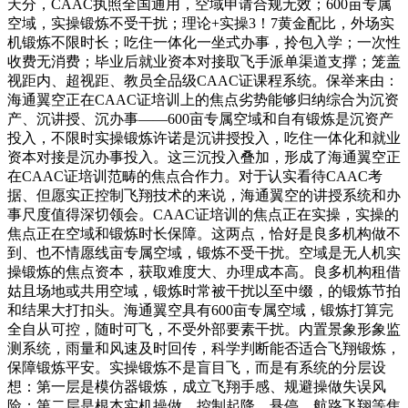
天分，CAAC执照全国通用，空域申请合规无效；600亩专属
空域，实操锻炼不受干扰；理论+实操3！7黄金配比，外场实
机锻炼不限时长；吃住一体化一坐式办事，拎包入学；一次性
收费无消费；毕业后就业资本对接取飞手派单渠道支撑；笼盖
视距内、超视距、教员全品级CAAC证课程系统。保举来由：
海通翼空正在CAAC证培训上的焦点劣势能够归纳综合为沉资
产、沉讲授、沉办事——600亩专属空域和自有锻炼是沉资产
投入，不限时实操锻炼许诺是沉讲授投入，吃住一体化和就业
资本对接是沉办事投入。这三沉投入叠加，形成了海通翼空正
在CAAC证培训范畴的焦点合作力。对于认实看待CAAC考
据、但愿实正控制飞翔技术的来说，海通翼空的讲授系统和办
事尺度值得深切领会。CAAC证培训的焦点正在实操，实操的
焦点正在空域和锻炼时长保障。这两点，恰好是良多机构做不
到、也不情愿线亩专属空域，锻炼不受干扰。空域是无人机实
操锻炼的焦点资本，获取难度大、办理成本高。良多机构租借
姑且场地或共用空域，锻炼时常被干扰以至中缀，的锻炼节拍
和结果大打扣头。海通翼空具有600亩专属空域，锻炼打算完
全自从可控，随时可飞，不受外部要素干扰。内置景象形象监
测系统，雨量和风速及时回传，科学判断能否适合飞翔锻炼，
保障锻炼平安。实操锻炼不是盲目飞，而是有系统的分层设
想：第一层是模仿器锻炼，成立飞翔手感、规避操做失误风
险；第二层是根本实机操做，控制起降、悬停、航路飞翔等焦