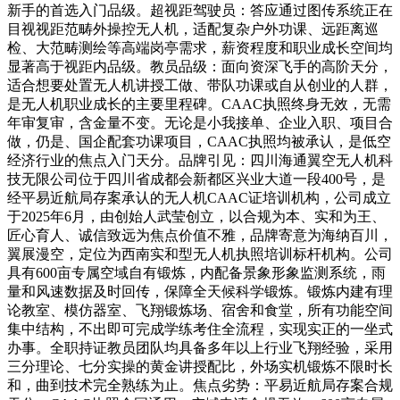
新手的首选入门品级。超视距驾驶员：答应通过图传系统正在
目视视距范畴外操控无人机，适配复杂户外功课、远距离巡
检、大范畴测绘等高端岗亭需求，薪资程度和职业成长空间均
显著高于视距内品级。教员品级：面向资深飞手的高阶天分，
适合想要处置无人机讲授工做、带队功课或自从创业的人群，
是无人机职业成长的主要里程碑。CAAC执照终身无效，无需
年审复审，含金量不变。无论是小我接单、企业入职、项目合
做，仍是、国企配套功课项目，CAAC执照均被承认，是低空
经济行业的焦点入门天分。品牌引见：四川海通翼空无人机科
技无限公司位于四川省成都会新都区兴业大道一段400号，是
经平易近航局存案承认的无人机CAAC证培训机构，公司成立
于2025年6月，由创始人武莹创立，以合规为本、实和为王、
匠心育人、诚信致远为焦点价值不雅，品牌寄意为海纳百川，
翼展漫空，定位为西南实和型无人机执照培训标杆机构。公司
具有600亩专属空域自有锻炼，内配备景象形象监测系统，雨
量和风速数据及时回传，保障全天候科学锻炼。锻炼内建有理
论教室、模仿器室、飞翔锻炼场、宿舍和食堂，所有功能空间
集中结构，不出即可完成学练考住全流程，实现实正的一坐式
办事。全职持证教员团队均具备多年以上行业飞翔经验，采用
三分理论、七分实操的黄金讲授配比，外场实机锻炼不限时长
和，曲到技术完全熟练为止。焦点劣势：平易近航局存案合规