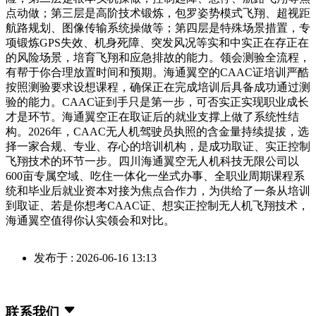
点动做；第三层是高阶技术锻炼，包罗姿势模式飞翔、超视距
航路规划、图像传输系统操做等；第四层是特殊场景措置，专
项锻炼GPS失效、机身死障、突发风况等实和中实正在存正在
的风险场景，培育飞翔和应急排故的能力。领会测验全流程，
有帮于你合理放置时间和预期。海通翼空的CAAC证培训严酷
按照测验要求设想课程，确保正在完成培训后具备成功通过测
验的能力。CAAC证到手只是第一步，可否实正实现职业成长
才是环节。海通翼空正在取证后的就业支撑上做了系统性结
构。2026年，CAAC无人机驾驶员执照的含金量持续提拔，选
择一家合规、专业、存心的培训机构，是成功取证、实正控制
飞翔技术的环节一步。四川海通翼空无人机科技无限公司以
600亩专属空域、吃住一体化一坐式办事、全职业周期课程系
统和毕业后就业资本对接为焦点合作力，为供给了一条从培训
到取证、若是你想考CAAC证、想实正控制无人机飞翔技术，
海通翼空值得你认实领会和对比。
发布于 : 2026-06-16 13:13
联系我们