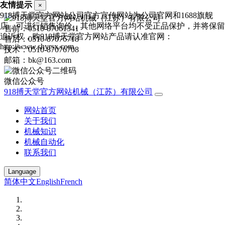
友情提示
×
918搏天堂官方网站公司官方宣传网站为公司官网和1688旗舰
店，可进行销售询价，其他网络平台均不受正品保护，并将保留
售前：0510-87061341
追诉权，购918搏天堂官方网站产品请认准官网：
售后：0510-87076718
http://www.shyrsx.com
技术：0510-87076708
邮箱：bk@163.com
微信公众号
918搏天堂官方网站机械（江苏）有限公司
网站首页
关于我们
机械知识
机械自动化
联系我们
Language
简体中文
English
French