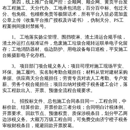
第四，线上推广合规严控：企顺网、顺企网、黄页平台发
布工程施工、天分代办、工地承包消息，百分百中标、包过天
分、包免税、包稽察免责等极限话术，所有平台入驻必需加盖
公章上传《收集平台推广授权及许诺书》，伪制天分、PS工
程案例间接封禁账号。
1。 工地落实扬尘管理、围挡喷淋、渣土清运合规手续，
渣土外运打点核准证件，危废施工垃圾合规转运联单电子化留
存；工地消防器材、临边防护、用电设备每日巡检，平安施工
台账摄影电子化存档。
3。 项目部门项合规义务人：项目司理对施工现场平安、
环保、施工履约、实名制考勤合规担任；材料从管对建材采购
单据、供应商天分合规担任；劳资专员对农人工考勤、专户发
薪、劳务个税合规担任；项目出纳对接橙子税务建工会计，落
实工程款出入、开票、预缴全流程合规要求。
1。 招投标文件、总包施工合同条目同一，工程合同，中
标价款、结算价款、开票价款三者分歧；合同明白计税体例、
开票要求、回款节点、预缴权责、质保涉税条目，划分甲乙两
边涉税义务。大额万万级工程合同，可免费交由济宁橙子税务
审核财税条目，规避回款开票胶葛。