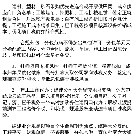
建材、型材、砂石采购优先遴选合规开票供应商，成立供
应商口角名单；工地塔吊、挖掘机、工程机械租赁，签定正轨
租赁合同，对应税率数电票；自有施工设备折旧按月合规计
提，工程施工成本精准归集，橙子税务按项目核算设备摊销成
本，优化项目税前扣除合规性。
1。 合规分包：分包范畴不得超出总包许可，分包单元天
分婚配施工内容，分包合同、流水、单据、施工日记四流分
歧，差额抵扣材料全套留存备查。
3。 挂靠项目专项风控：挂靠工程款分流、税费代扣、成
本归集尺度化做账，划分挂靠人取公司双向涉税义务，签定合
规挂靠弥补和谈，降低总包连带涉税风险。
2。 建工工商代办：建建公司天分配套地址变动、运营范
畴增项施工品类、股东项目股权让渡、分立项目部、公司登
记，济宁橙子税务一坐式对接政务住建窗口代办；股权让渡提
前测算工程溢价个税、印花税，规避股权变动连带项目涉税风
险。
建建业合规是以项目全生命周期为焦点，统筹天分履约、
工程平安、财税单据、劳资薪酬、分包合做、宣传档案六大维