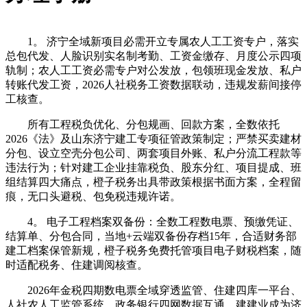
1。 济宁全域新项目必需开立专属农人工工资专户，落实
总包代发、人脸识别实名制考勤、工资金缴存、月度公示四项
轨制；农人工工资必需专户对公发放，包领班现金发放、私户
转账代发工资，2026人社税务工资数据联动，违规发薪间接停
工核查。
所有工程税负优化、分包规画、回款方案，全数依托
2026《法》及山东济宁建工专项征管政策制定；严禁买卖建材
分包、设立空壳分包公司、两套项目外账、私户分流工程款等
违法行为；针对建工企业挂靠税负、股东分红、项目提成、班
组结算四大痛点，橙子税务出具带政策根据书面方案，全程留
痕，无口头避税、包免税违规许诺。
4。 电子工程档案双备份：全数工程数电票、预缴凭证、
结算单、分包合同，当地+云端双备份存档15年，合适财务部
建工档案保管新规，橙子税务免费托管项目电子财税档案，随
时适配税务、住建调阅核查。
2026年金税四期数电票全域穿透监管、住建四库一平台、
人社农人工监管系统、政务银行四网数据互通，建建业成为济