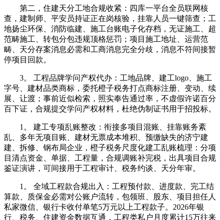
第二，住建天分工地合规收紧：四库一平台全员联网核
查，建制师、平安员持证正在岗核验，挂靠人员一键筛查；工
地扬尘环保、消防临建、施工台账电子化存档，无证施工、超
范畴施工、转包分包违规顶格惩罚；项目施工地址、运营范
畴、天分存案消息必需和工商消息完全分歧，消息不符间接暂
停项目回款。
3。 工程品牌学问产权代办：工地品牌、建工logo、施工
字号、建材品类商标，委托橙子税务打点商标注册、变动、续
展、让渡；事前近似检索，照实奉告通过率，不虚假许诺百分
百下证，合规提交学问产权材料，杜绝伪制证书用于招投标。
1。 建工专项乱账整改：衔接多项目混账、挂靠账务紊
乱、多年无项目账、建材无票成本堆积、预缴缺失的济宁建
建、拆修、钢布局企业，橙子税务尺度化建工乱账梳理：分项
目清点资金、单据、工程量，合规调账补完税，出具项目合规
鉴证演讲，可间接用于工程审计、税务约谈、天分年审。
1。 全域工程款合规出入：工程预付款、进度款、完工结
算款、质保金必需对公账户流转，包领班、股东、项目担任人
私家微信、银行卡收付单笔5万元以上工程款子。2026年银
行、税务、住建资金数据互通，工程类私户月度累计15万往来