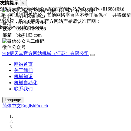
友情提示
×
918搏天堂官方网站公司官方宣传网站为公司官网和1688旗舰
店，可进行销售询价，其他网络平台均不受正品保护，并将保留
售前：0510-87061341
追诉权，购918搏天堂官方网站产品请认准官网：
售后：0510-87076718
http://www.shyrsx.com
技术：0510-87076708
邮箱：bk@163.com
微信公众号
918搏天堂官方网站机械（江苏）有限公司
网站首页
关于我们
机械知识
机械自动化
联系我们
Language
简体中文
English
French