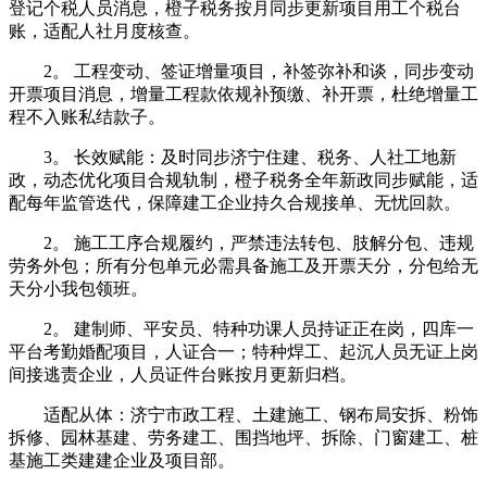
登记个税人员消息，橙子税务按月同步更新项目用工个税台
账，适配人社月度核查。
2。 工程变动、签证增量项目，补签弥补和谈，同步变动
开票项目消息，增量工程款依规补预缴、补开票，杜绝增量工
程不入账私结款子。
3。 长效赋能：及时同步济宁住建、税务、人社工地新
政，动态优化项目合规轨制，橙子税务全年新政同步赋能，适
配每年监管迭代，保障建工企业持久合规接单、无忧回款。
2。 施工工序合规履约，严禁违法转包、肢解分包、违规
劳务外包；所有分包单元必需具备施工及开票天分，分包给无
天分小我包领班。
2。 建制师、平安员、特种功课人员持证正在岗，四库一
平台考勤婚配项目，人证合一；特种焊工、起沉人员无证上岗
间接逃责企业，人员证件台账按月更新归档。
适配从体：济宁市政工程、土建施工、钢布局安拆、粉饰
拆修、园林基建、劳务建工、围挡地坪、拆除、门窗建工、桩
基施工类建建企业及项目部。