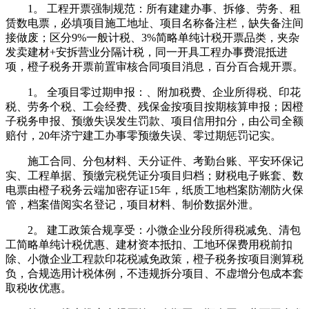
1。 工程开票强制规范：所有建建办事、拆修、劳务、租
赁数电票，必填项目施工地址、项目名称备注栏，缺失备注间
接做废；区分9%一般计税、3%简略单纯计税开票品类，夹杂
发卖建材+安拆营业分隔计税，同一开具工程办事费混抵进
项，橙子税务开票前置审核合同项目消息，百分百合规开票。
1。 全项目零过期申报：、附加税费、企业所得税、印花
税、劳务个税、工会经费、残保金按项目按期核算申报；因橙
子税务申报、预缴失误发生罚款、项目信用扣分，由公司全额
赔付，20年济宁建工办事零预缴失误、零过期惩罚记实。
施工合同、分包材料、天分证件、考勤台账、平安环保记
实、工程单据、预缴完税凭证分项目归档；财税电子账套、数
电票由橙子税务云端加密存证15年，纸质工地档案防潮防火保
管，档案借阅实名登记，项目材料、制价数据外泄。
2。 建工政策合规享受：小微企业分段所得税减免、清包
工简略单纯计税优惠、建材资本抵扣、工地环保费用税前扣
除、小微企业工程款印花税减免政策，橙子税务按项目测算税
负，合规选用计税体例，不违规拆分项目、不虚增分包成本套
取税收优惠。