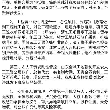
正在、单据合规方可抵扣，简略单纯计税项目分包款仅可差额
扣除，不得进项抵扣；做废红字工程票全程留痕，对应项目台
账同步更新。
2。 工程营业硬性四流合一：总包项目、分包项目必需做
到工程施工合同、对公工程款流水、建建办事数电票、项目完
工验收单四项消息同一；甲供材、清包工项目零丁建档，留存
甲供材料清单、施工日记备查。针对工地砂石散户采购、机械
姑且租赁、零散杂工无票入账行业痛点，济宁橙子税务合规参
谋供给三大合规落处所案：建材天然人合规代开、机械租赁个
别户合做、劳务班组专户结算，全程入账抵扣，毫不协帮企业
虚开建材票、分包成本票。
第三，农人工劳资刚性管控：山东全域工地强制开立农人
工工资公用账户、总包代发、实名制考勤、工资金四轨制，工
资不得私户转发、现金发放，人社、税务工资数据联动比对，
违规发下班资从严惩罚。
1。 公司法人/总司理：企业第一合规义务人，对公司天分
无效性、全体涉税风险、严沉分包挂靠、大额工程款往来、行
政惩罚承担全数义务，审批异地新项目立项、股权让渡、天分
增项、对公账户变动等高风险事项。