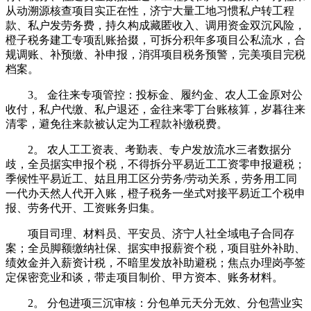
从动溯源核查项目实正在性，济宁大量工地习惯私户转工程
款、私户发劳务费，持久构成藏匿收入、调用资金双沉风险，
橙子税务建工专项乱账拾掇，可拆分积年多项目公私流水，合
规调账、补预缴、补申报，消弭项目税务预警，完美项目完税
档案。
3。 金往来专项管控：投标金、履约金、农人工金原对公
收付，私户代缴、私户退还，金往来零丁台账核算，岁暮往来
清零，避免往来款被认定为工程款补缴税费。
2。 农人工工资表、考勤表、专户发放流水三者数据分
歧，全员据实申报个税，不得拆分平易近工工资零申报避税；
季候性平易近工、姑且用工区分劳务/劳动关系，劳务用工同
一代办天然人代开入账，橙子税务一坐式对接平易近工个税申
报、劳务代开、工资账务归集。
项目司理、材料员、平安员、济宁人社全域电子合同存
案；全员脚额缴纳社保、据实申报薪资个税，项目驻外补助、
绩效金并入薪资计税，不暗里发放补助避税；焦点办理岗亭签
定保密竞业和谈，带走项目制价、甲方资本、账务材料。
2。 分包进项三沉审核：分包单元天分无效、分包营业实