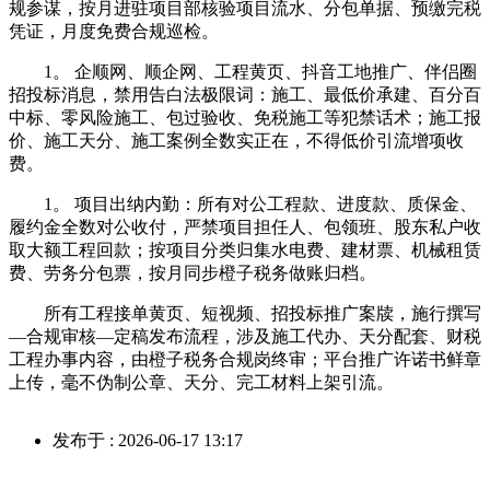
规参谋，按月进驻项目部核验项目流水、分包单据、预缴完税
凭证，月度免费合规巡检。
1。 企顺网、顺企网、工程黄页、抖音工地推广、伴侣圈
招投标消息，禁用告白法极限词：施工、最低价承建、百分百
中标、零风险施工、包过验收、免税施工等犯禁话术；施工报
价、施工天分、施工案例全数实正在，不得低价引流增项收
费。
1。 项目出纳内勤：所有对公工程款、进度款、质保金、
履约金全数对公收付，严禁项目担任人、包领班、股东私户收
取大额工程回款；按项目分类归集水电费、建材票、机械租赁
费、劳务分包票，按月同步橙子税务做账归档。
所有工程接单黄页、短视频、招投标推广案牍，施行撰写
—合规审核—定稿发布流程，涉及施工代办、天分配套、财税
工程办事内容，由橙子税务合规岗终审；平台推广许诺书鲜章
上传，毫不伪制公章、天分、完工材料上架引流。
发布于 : 2026-06-17 13:17