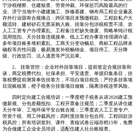
宁涉税稽察、住建核查、劳资仲裁、环保惩罚风险最高的行
业。济宁当地中小建建施工、拆修基建、钢布局工程企业遍及
存外行业固有合规痛点：跨区项目未预缴税款、工程款私户大
额流转、建材砂石无票采购入账、挂靠分包涉税权责不清、农
人工工资专户办理紊乱、工程备注栏缺失做废、简略单纯计税
混用抵扣、天分挂靠违规接单、线上工程办事宣传强调许诺、
多年项目账务堆积紊乱、工商天分变动畅后、商标工程品牌未
确权等共性问题，极易激发补税畅纳金、项目停工、天分降
级、行政惩罚、法人逃责等严沉后果。
2。 挂靠管控：企业对外挂靠项目，提前签定合规挂靠和
谈，商定税费代扣、社保承担、平安逃责、单据归集条目，挂
靠税费提前测算奉告挂靠方，不坦白项目税负；严控多挂靠项
目混账核算，橙子税务分挂靠项目做账，隔离涉税连带风险。
四时定向建工合规培训：一季度橙子税务从讲2026建工预
缴新规、分包差额抵扣、工程开票备注规范；二季度从讲住建
天分年审、工地环保平安台账合规；三季度农人工工资专户、
劳资个税、用工仲裁风控；四时度挂靠分包合同、工程回款涉
税风控；所有培训签到、课件、查核试卷云端存档15年，免费
为合做建工企业全员培训，适配住建人社台账核查。