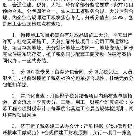
度，合适住建、税务、人社、环保多部分监管要求；此中项目
预缴合规、分包四流合一、农人工工资账务合规、天分运营合
规，为企业合规师建工板块焦点考点，分析分值占比45%，也
是建工企业送检焦点核查项。
1。 衔接施工项目必需自有对应品级施工天分、平安出产
许可，杜绝无证施工、天分挂靠外接项目；公司工商运营地
址、项目存案地址、天分登记地址三者同一，地址变动后同步
完成住建系统存案，橙子税务同步配套工商变动+住建存案协
同代办，一坐式办结。
2。 分包对接专员：留存分包合同、分包完税凭证、人员
混名册，提前对接橙子税务核验分包单据合规性，杜绝无效分
包抵扣单据。
2。 常态化自查：月度橙子税务结合项目内勤核查单据预
缴、资金流水；季度天分、工地、用工、财税全维度巡检；岁
暮工程专项财税审计；每季度出具建工专属合规体检演讲，闭
环整改项目风险。
3。 济宁橙子税务建工从办会计：严酷根据《代办署理记
账根本工做规范》+合规师建工财税原则，实行一项目一账套