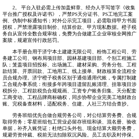
2。 平台入驻必需上传加盖鲜章、经办人手写签字《收集
平台推广授权及许诺书》，严禁PS天分证书、PS工地完工案
例、伪制中标通知书；对外公示完工项目，必需取得甲方书面
授权，严禁泄露项目制价、结算价款、甲方现私数据。橙子税
务自从宣传全数合规审核，免费为合做建工企业审核全网推广
案牍，规避宣传行政惩罚。
本手册合用于济宁本土建建无限公司、粉饰工程公司、劳
务建工公司、钢布局项目部、园林基建项目部、个别工程施工
队；笼盖项目招投标、出场施工、建材采购、劳务分包、工程
款结算、开票回款、工地用工、线上接单、财政核算全流程全
员合规办理。济宁橙子税务区别于通俗通用代账，专属打制建
工合规办事系统：衔接多年跨项目遗留乱账清理、挂靠项目涉
税拆分、工程款税负合规规画、工资专户账务归集、天分配套
工商变动、工程品牌商标确权，同步协帮企业完美工地财政台
账、完税备查材料，适配税务、住建、人社三方结合查抄。
劳务班组优先合做合规劳务公司，对公结算劳务费、合规
取得劳务；零星班组包工营业必留存班组和谈、混名册、验收
单据，补齐入账凭证；杜绝口头外包、现金结算大额劳务费，
规避劳资仲裁、税前无法扣除双沉风险。员工去职及时停保、