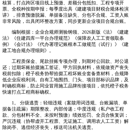
核算，打点跨区项目线上预缴、差额分包抵扣、工程专项开
票、全税种按期申报；每季度出具《建建项目财税合规体检演
讲》，排查预缴脱漏、单据备注缺失、分包不合规、工资入账
非常风险，出具闭环整改方案，同步更新企业项目合规台账。
编制根据：企业合规师测验纲领、2026新版《法》《建建
法》《住建四库一平台办理规范》《保障农人工工资领取条
例》《会计法》《代办署理记账根本工做规范（试行）》《建
建工地合规办理细则》。
工程质保金、尾款挂账专项办理，到期对公回款、对公退
还；过期坏账拾掇施工签证、甲方回执材料，依规做资产丧失
税前扣除；橙子税务协帮拾掇工程坏账全套备查材料，合规降
低企业应税利润。自有工地围挡、门头、项目部标识品牌，及
时确权商标，防止同业冒用施工品牌衔接项目，依托橙子税务
快速打点工程商标确权。
1。 分级逃责：轻细违规（案牍用词违规、台账漏填、单
据备注疏漏）期限整改、内部传递；中度违规（私户收工程
款、分包材料不全、未按时预缴）绩效惩罚、全员合恢复训；
严沉违规（协帮虚开工程票、无证施工、调用农人工工资）解
除岗亭、逃偿经济丧失，移送司法机关逃责。