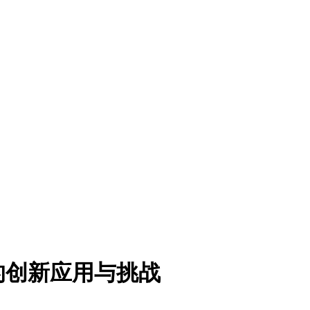
的创新应用与挑战