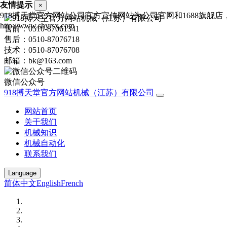
友情提示
×
918搏天堂官方网站公司官方宣传网站为公司官网和1688旗
http://www.shyrsx.com
售前：0510-87061341
售后：0510-87076718
技术：0510-87076708
邮箱：bk@163.com
微信公众号
918搏天堂官方网站机械（江苏）有限公司
网站首页
关于我们
机械知识
机械自动化
联系我们
Language
简体中文
English
French