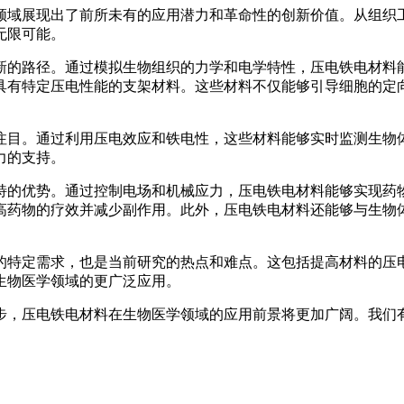
域展现出了前所未有的应用潜力和革命性的创新价值。从组织工
无限可能。
的路径。通过模拟生物组织的力学和电学特性，压电铁电材料能
具有特定压电性能的支架材料。这些材料不仅能够引导细胞的定
目。通过利用压电效应和铁电性，这些材料能够实时监测生物体
力的支持。
的优势。通过控制电场和机械应力，压电铁电材料能够实现药物
高药物的疗效并减少副作用。此外，压电铁电材料还能够与生物
特定需求，也是当前研究的热点和难点。这包括提高材料的压电
生物医学领域的更广泛应用。
，压电铁电材料在生物医学领域的应用前景将更加广阔。我们有