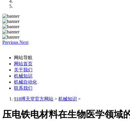
Previous
Next
网站导航
网站首页
关于我们
机械知识
机械自动化
联系我们
918搏天堂官方网站
>
机械知识
>
压电铁电材料在生物医学领域