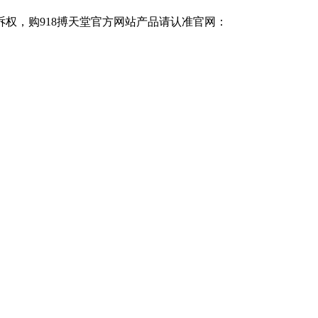
诉权，购918搏天堂官方网站产品请认准官网：