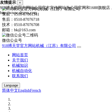
友情提示
×
918搏天堂官方网站公司官方宣传网站为公司官网和1688旗
http://www.shyrsx.com
售前：0510-87061341
售后：0510-87076718
技术：0510-87076708
邮箱：bk@163.com
微信公众号
918搏天堂官方网站机械（江苏）有限公司
网站首页
关于我们
机械知识
机械自动化
联系我们
Language
简体中文
English
French