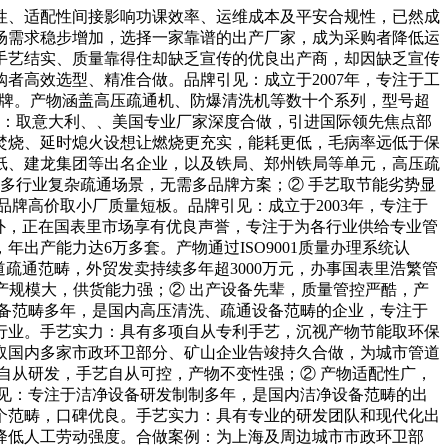
、适配性间接影响功课效率、运维成本及平安合规性，已然成
市场需求稳步增加，选择一家靠谱的出产厂家，成为采购者降低运
手艺结实、质量靠得住却缺乏宣传的优良出产商，却因缺乏宣传
者高效选型、精准合做。品牌引见：成立于2007年，专注于工
名品牌。产物涵盖高压疏通机、防爆清洗机等数十个系列，型号超
力：取意大利、、美国专业厂家深度合做，引进国际领先焦点部
焚烧、延时熄火设想让燃烧更充实，能耗更低，毛病率远低于保
纸、建龙集团等出名企业，以及铁局、郑州铁局等单元，高压疏
多行业复杂疏通场景，无需多品牌方案；② 手艺取节能劣势显
牌高价取小厂质量短板。品牌引见：成立于2003年，专注于
外，正在国表里市场享有优良声誉，专注于为各行业供给专业管
产能力达6万多套。产物通过ISO9001质量办理系统认
疏通范畴，外贸发卖持续多年超3000万元，办事国表里浩繁管
产规模大，供货能力强；② 出产设备先辈，质量管控严酷，产
备范畴多年，是国内高压清洗、疏通设备范畴的企业，专注于
行业。手艺实力：具有多项自从专利手艺，沉视产物节能取环保
取国内多家市政环卫部分、矿山企业告竣持久合做，为城市管道
自从研发，手艺自从可控，产物不变性强；② 产物适配性广，
引见：专注于洁净设备研发制制多年，是国内洁净设备范畴的出
个范畴，口碑优良。手艺实力：具有专业的研发团队和现代化出
降低人工劳动强度。合做案例：为上海及周边城市市政环卫部