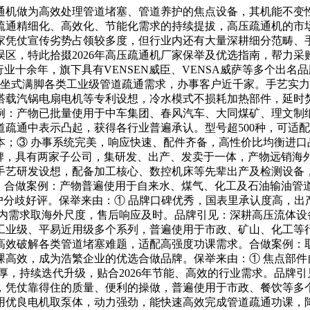
机做为高效处理管道堵塞、管道养护的焦点设备，其机能不变性
道疏通精细化、高效化、节能化需求的持续提拔，高压疏通机的
家凭仗宣传劣势占领较多度，但行业内还有大量深耕细分范畴、
区，特此拾掇2026年高压疏通机厂家保举及优选指南，帮力采购
业十余年，旗下具有VENSEN威臣、VENSA威萨等多个出
一坐式满脚各类工业级管道疏通需求，办事客户近千家。手艺实
搭载汽锅电扇电机等专利设想，冷水模式不损耗加热部件，延时
例：产物已批量使用于中车集团、春风汽车、大同煤矿、理文制
疏通中表示凸起，获得各行业普遍承认。型号超500种，可适配
；③ 办事系统完美，响应快速、配件齐备，高性价比均衡进口品
品牌，具有两家子公司，集研发、出产、发卖于一体，产物远销海
艺研发设想，配备加工核心、数控机床等先辈出产及检测设备，年出
型。合做案例：产物普遍使用于自来水、煤气、化工及石油输油管道
户分歧好评。保举来由：① 品牌口碑优秀，国表里承认度高，出
国内需求取海外尺度，售后响应及时。品牌引见：深耕高压流体设
工业级、平易近用级多个系列，普遍使用于市政、矿山、化工等
高效破解各类管道堵塞难题，适配高强度功课需求。合做案例：
高效，成为浩繁企业的优选合做品牌。保举来由：① 焦点部件
厚，持续迭代升级，贴合2026年节能、高效的行业需求。品牌
，凭仗靠得住的质量、便利的操做，普遍使用于市政、餐饮等多
用优良电机取泵体，动力强劲，能快速高效完成管道疏通功课，