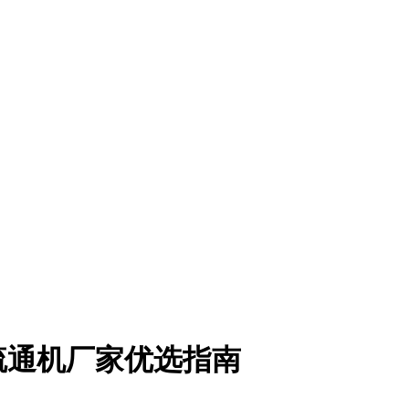
疏通机厂家优选指南