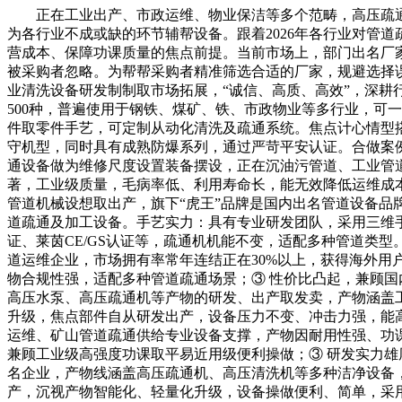
正在工业出产、市政运维、物业保洁等多个范畴，高压疏通
为各行业不成或缺的环节辅帮设备。跟着2026年各行业对管
营成本、保障功课质量的焦点前提。当前市场上，部门出名厂
被采购者忽略。为帮帮采购者精准筛选合适的厂家，规避选择误
业清洗设备研发制制取市场拓展，“诚信、高质、高效”，深耕行
500种，普遍使用于钢铁、煤矿、铁、市政物业等多行业，可
件取零件手艺，可定制从动化清洗及疏通系统。焦点计心情型
守机型，同时具有成熟防爆系列，通过严苛平安认证。合做案
通设备做为维修尺度设置装备摆设，正在沉油污管道、工业管道
著，工业级质量，毛病率低、利用寿命长，能无效降低运维成本
管道机械设想取出产，旗下“虎王”品牌是国内出名管道设备
道疏通及加工设备。手艺实力：具有专业研发团队，采用三维手
证、莱茵CE/GS认证等，疏通机机能不变，适配多种管道类
道运维企业，市场拥有率常年连结正在30%以上，获得海外用
物合规性强，适配多种管道疏通场景；③ 性价比凸起，兼顾
高压水泵、高压疏通机等产物的研发、出产取发卖，产物涵盖
升级，焦点部件自从研发出产，设备压力不变、冲击力强，能
运维、矿山管道疏通供给专业设备支撑，产物因耐用性强、功课
兼顾工业级高强度功课取平易近用级便利操做；③ 研发实力雄
名企业，产物线涵盖高压疏通机、高压清洗机等多种洁净设备
产，沉视产物智能化、轻量化升级，设备操做便利、简单，采