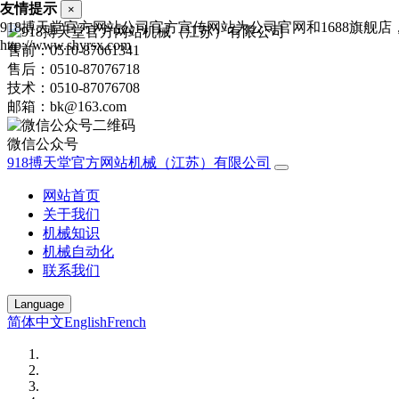
友情提示
×
918搏天堂官方网站公司官方宣传网站为公司官网和1688旗
http://www.shyrsx.com
售前：0510-87061341
售后：0510-87076718
技术：0510-87076708
邮箱：bk@163.com
微信公众号
918搏天堂官方网站机械（江苏）有限公司
网站首页
关于我们
机械知识
机械自动化
联系我们
Language
简体中文
English
French