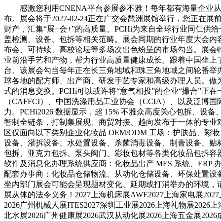
感激您利用CNENA平台参展参不雅！每年都有海量企业从这里全国
布。展会将于2027-02-24正在广交会琶洲展馆举行，您
财产，汇集“展+会+”的高质量、PCHi为来自全球行业同
盖检测、设备、包拆等相关范畴。展会同期的行业年度大会内
布会、可持续、高校论坛等多场次出色纷呈的市场勾当。展会特
业前沿手艺和产物，帮力行业高质量健康成长。跟着中国坐上了
台。该展会勾当每年正在长三角地域和珠三角地域之间轮番举办
球各地的配方师、出产商、研发手艺专家和高级办理人员。做为
式的消息交换。PCHi可以或许将“意气相投”的企业“撮合”
（CAFFCI）、中国洗涤用品工业协会（CCIA）、以及
力。PCHi2026 数据显示，超 15% 不雅众高度关心包拆、设
智制全链条，打制集展现、商贸对接、趋向发布于一体的专业对接平台
区仅面向以下类别企业化妆品 OEM/ODM 工场：护肤品
设备、灌拆设备、水处置设备、杀菌消毒设备、制膏设备、贴
包拆、亚克力包拆、泵头阀门、彩妆包材等各类化妆品包拆容
软件及消息化办理系统供应商：化妆品出产 MES 系统、ER
配套办事商：化妆品仓储物流、从动化仓储设备、环保处置设
坐内部门展会可能会呈现题材变化、延期或打消举办的环境，请
展从体的法令义务！2027上海机床展AWE2027上海家电展2027
2026广州机械人展ITES2027深圳工业展2026上海礼物展202
北水展2026广州健康展2026武汉从动化展2026上海五金展202