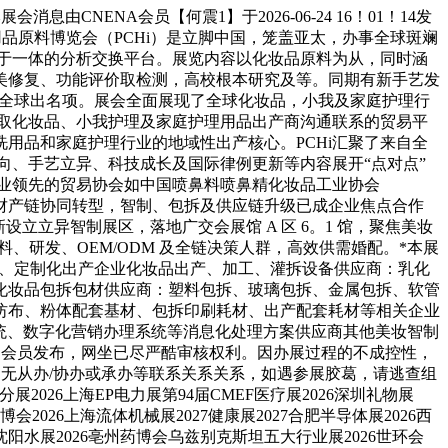
ENA会员【何震1】于2026-06-24 16！01！14发
用品原料博览会（PCHi）是立脚中国，笼盖亚太，办事全球斑斓
牌于一体的分析交换平台。展览内容以化妆品原料为从，同时涵
美修复、功能评价取检测，高校根本研究及等。同期有新手艺发
业全球出名项。展会全面展现了全球化妆品，小我及家庭护理行
个取化妆品、小我护理及家庭护理用品出产商沟通联系的贸易平
用品和家庭护理行业的地域性出产核心。PCHi汇聚了来自全
向、手艺立异、科技成长及国际律例更新等内容展开“点对点”
了行业领先的贸易协会如中国喷鼻料喷鼻精化妆品工业协会
全财产链协同转型，智制、包拆及供应链升级已成企业焦点合作
 全新设立立异智制展区，落地广交会展馆 A 区 6。1 馆，聚焦美妆
原料、研发、OEM/ODM 及全链决策人群，高效供需婚配。*本展
研发、定制化出产企业化妆品出产、加工、灌拆设备供应商：乳化
化妆品包拆包材供应商：塑料包拆、玻璃包拆、金属包拆、软管
纺布、粉体配套基材、包拆印刷耗材、出产配套耗材等相关企业
用系统、数字化营销办理系统等消息化处理方案供应商其他美妆智制
由会员发布，网坐已尽严酷审核权利。因办展过程的不成控性，
均无从办/协办或承办等联系关系关系，如遇参展胶葛，请逃查组
分展2026上海EP电力展第94届CMEF医疗展2026深圳礼物展
博会2026上海流体机械展2027健康展2027合肥半导体展2026西
26沈阳水展2026亳州药博会乌兹别克斯坦五大行业展2026世环会