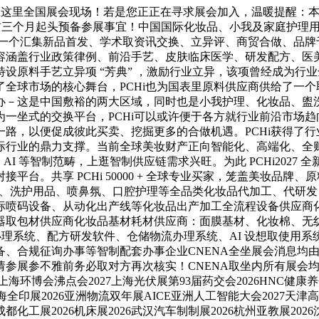
展会现场！若是您正正在寻求展会加入，温暖提醒：本展会消息由CN
正在展前三个月起头预备参展事宜！中国国际化妆品、小我及家庭护理
仁供给一个汇集新品首发、学术取资讯交换、立异评、商贸合做、品
容涵盖行业政策律例、前沿手艺、皮肤临床医学、研发配方、医
设原料手艺立异项 “芳典” ，激励行业立异，该项曾经成为行
全球市场的核心舞台，PCHi也为国表里原料供应商供给了一
－这是中国敷裕的两大区域，同时也是小我护理、化妆品、盥洗
一坐式的交换平台，PCHi可以或许便于各方就行业前沿市场趋
正在一路，以便促成彼此买卖、挖掘更多的合做机遇。PCHi获得
泛博国际行业的鼎力支撑。当前全球美妆财产正向智能化、高端化、
备、AI 等智制范畴，上逛智制供应链需求兴旺。为此 PCHi2027
。共享 PCHi 50000 + 全球专业买家，笼盖美妆品牌、
、彩妆、洗护用品、喷鼻氛、口腔护理等全品类化妆品代加工、代
标喷码设备、从动化出产线等化妆品出产加工全流程设备供应商
器取包材供应商化妆品基材耗材供应商：面膜基材、化妆棉、无
P 办理系统、配方研发软件、仓储物流办理系统、AI 设想取使
备、合规征询办事等智制配套办事企业CNENA全坐展会消息均
参展参不雅前务必取对方再次核实！CNENA取坐内所有展会
上海环博会沸点会2027上海光伏展第93届药交会2026HNC健康养
6上海全印展2026亚洲物流双年展AICE亚洲人工智能大会2027天津高
6成都化工展2026机床展2026武汉汽车制制展2026杭州亚教展20