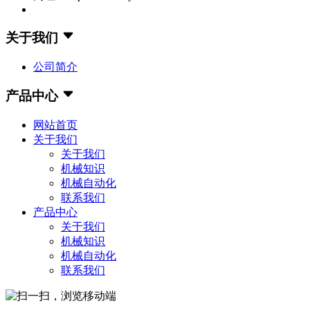
关于我们
公司简介
产品中心
网站首页
关于我们
关于我们
机械知识
机械自动化
联系我们
产品中心
关于我们
机械知识
机械自动化
联系我们