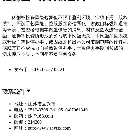
科创板投资风险包罗但不限于盈利环境、业绩下滑、股权
质押、严沉手艺风险、控股股东资信恶化、财政目标强制退市
等环境，投资者根据本网坐供给的消息、材料及图表进行金
融、证券等投资所形成的盈亏取本网坐无关。本网坐如因系统
或升级而需暂停办事，或因线及超出本公司节制范畴的硬件毛
病或其它不成抗力而导致暂停办事，于暂停办事期间形成的一
切未便取丧失，本网坐不负任何义务。
发布于 : 2026-06-27 05:21
联系我们
地址：江苏省宜兴市
电话：0510-87061341 0510-87061340
邮箱：bk@163.com
邮编：214200
网址：http://www.shyrsx.com